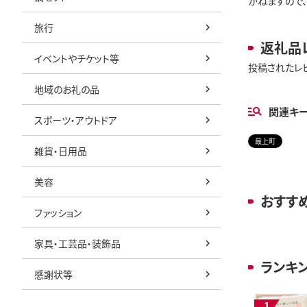
かねますので、
旅行
返礼品
イベントやチケット等
投稿されたレ
地域のお礼の品
関連キ
スポーツ・アウトドア
最上町
雑貨・日用品
美容
おすす
ファッション
家具・工芸品・装飾品
ランキ
感謝状等