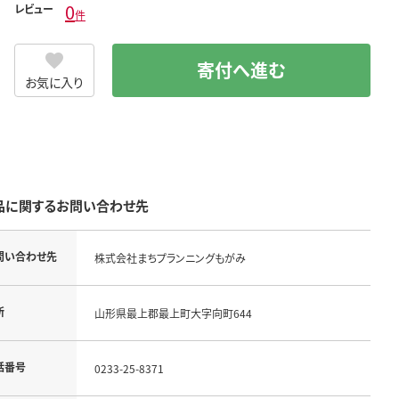
0
レビュー
件
寄付へ進む
お気に入り
品に関するお問い合わせ先
問い合わせ先
株式会社まちプランニングもがみ
所
山形県最上郡最上町大字向町644
話番号
0233-25-8371