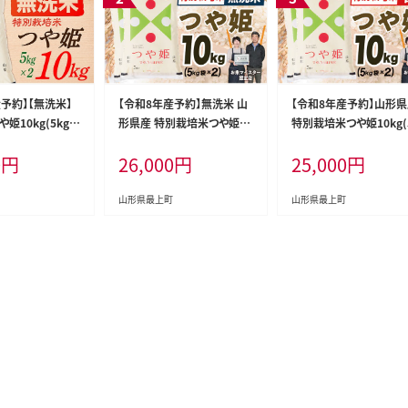
予約】【無洗米】
【令和8年産予約】無洗米 山
【令和8年産予約】山形
姫10kg(5kg×
形県産 特別栽培米つや姫10
特別栽培米つや姫10kg(
kg(5㎏×2)
×2)
0
円
26,000
円
25,000
円
山形県最上町
山形県最上町