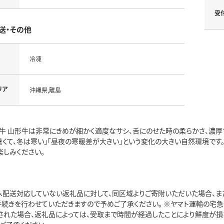
受
送・その他
冷凍
リア
沖縄県,離島
牛 山形牛は非常にきめが細かく適度なサシ、舌にのせた時の柔らかさ、濃厚
暑くて、冬は寒い」「昼夜の寒暖差が大きい」という変化の大きい自然環境です
楽しみください。
へ配送対応していない返礼品に対して、同区域よりご寄附いただいた場合、ま
手続きを行わせていただきますので予めご了承ください。 ※ヤマト運輸の宅
された場合、返礼品によっては、受取まで時間が経過したことにより鮮度が損