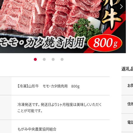
1
2
3
4
返礼
お
【冷凍】山形牛 モモ・カタ焼肉用 800g
住
冷凍発送です。 発送日より1ヶ月程度は美味しくいただく
ことが可能です。
電
もがみ中央農業協同組合