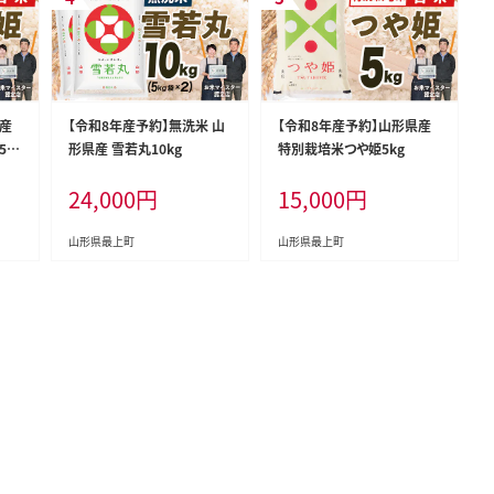
県産
【令和8年産予約】無洗米 山
【令和8年産予約】山形県産
5㎏
形県産 雪若丸10kg
特別栽培米つや姫5kg
24,000
円
15,000
円
山形県最上町
山形県最上町