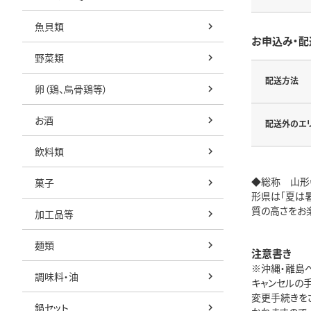
魚貝類
お申込み・配
野菜類
配送方法
卵（鶏、烏骨鶏等）
お酒
配送外のエ
飲料類
◆総称 山形
菓子
形県は「夏は
質の高さをお
加工品等
麺類
注意書き
※沖縄・離島
調味料・油
キャンセルの
変更手続きを
鍋セット