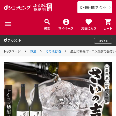
ご利用可能ポイント
検索
マイページ
お気に入り
カート
アカウント
ログイン
トップページ
お酒
その他お酒
最上町特産ヤーコン焼酎の会さい