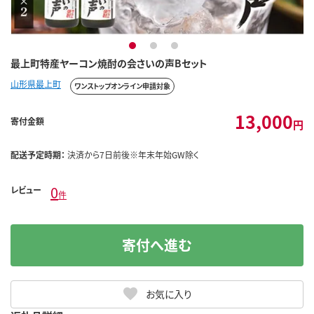
1
2
3
最上町特産ヤーコン焼酎の会さいの声Bセット
山形県最上町
ワンストップオンライン申請対象
13,000
寄付金額
円
配送予定時期：
決済から7日前後※年末年始GW除く
0
レビュー
件
寄付へ進む
お気に入り