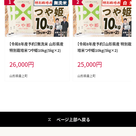
【令和8年産予約】無洗米 山形県産
【令和8年産予約】山形県産 特別栽
特別栽培米つや姫10kg(5㎏×2)
培米つや姫10kg(5㎏×2)
26,000
円
25,000
円
山形県最上町
山形県最上町
ページ上部へ戻る