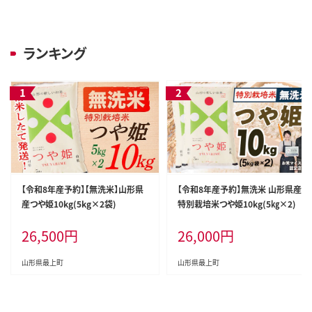
ランキング
【令和8年産予約】【無洗米】山形県
【令和8年産予約】無洗米 山形県産
産つや姫10kg(5kg×2袋)
特別栽培米つや姫10kg(5㎏×2)
26,500
円
26,000
円
山形県最上町
山形県最上町