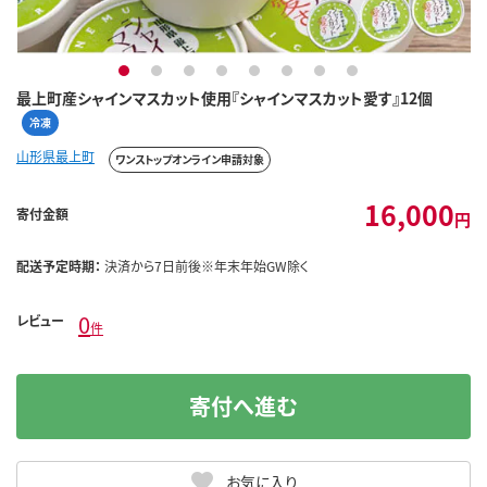
1
2
3
4
5
6
7
8
最上町産シャインマスカット使用『シャインマスカット愛す』12個
冷凍
山形県最上町
ワンストップオンライン申請対象
16,000
寄付金額
円
配送予定時期：
決済から7日前後※年末年始GW除く
0
レビュー
件
寄付へ進む
お気に入り