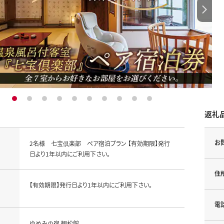
1
2
3
4
5
6
7
8
9
10
返礼
お
2名様 七宝倶楽部 ペア宿泊プラン 【有効期限】発行
日より1年以内にご利用下さい。
住
【有効期限】発行日より1年以内にご利用下さい。
電
ゆめみの宿 観松館