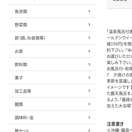
魚貝類
野菜類
「温泉風呂付
ールデンウイ
卵（鶏、烏骨鶏等）
様150円)
約下さい。 『ゆ
お酒
お選びいただけ
楽しみ下さい。
飲料類
お風呂付・和風
7 夕焼けの赤
菓子
季節を意識し
イメージです 
加工品等
た露天風呂を
るよう、「義
麺類
加えた大浴場
調味料・油
注意書き
※沖縄・離島
鍋セット