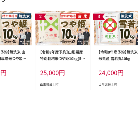
産予約】無洗米 山
【令和8年産予約】山形県産
【令和8年産予約】無洗米
別栽培米つや姫10
特別栽培米つや姫10kg(5㎏
形県産 雪若丸10kg
)
×2)
0
円
25,000
円
24,000
円
山形県最上町
山形県最上町