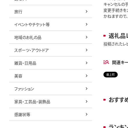
キャンセルの
変更手続きを
旅行
かねますので、
イベントやチケット等
返礼品
地域のお礼の品
投稿されたレ
スポーツ・アウトドア
関連キ
雑貨・日用品
最上町
美容
ファッション
おすす
家具・工芸品・装飾品
感謝状等
ランキ