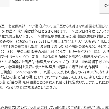
受
客室 七宝倶楽部 ペア宿泊プラン」 全７室からお好きなお部屋をお選びいただ
ーク・お盆・年末年始は除外日とさせて頂きます。 ※設定日は年度によって
を現地にてお支払い下さい。 ※受領証明書郵送時に、宿泊確認書を同封致し
めみの宿 観松館』 〒999-6211 山形県最上郡最上町大字大堀９８７ TEL: 0233
ます】 趣の異なる七部屋。 源泉掛け流しの、桧や陶器の露天風呂。 そして
 〇 310 里の山桜 陶器のお風呂付・和風ファミリータイプ 〇 311 わ
ファミリータイプ 〇 315 ほたるの里 陶器のお風呂付・和洋風ツインタイプ
とんぼ 陶器のお風呂付・和洋風ツインタイプ 〇 318 雪の綿帽子 桧のお
た旬の特選素材を贅沢に使った 料理長の提案する月替わり創作料理コース。
【ご朝食】 コンベンションホール九重にて、こだわり食材のバイキングになりま
、「義経の湯」と「静の湯」にそれぞれ2つずつ設置いたしました。 新しく生ま
経の湯」と「静の湯」を時間帯ごとに男女入れ替え制で営業いたします。これによ
で、心安らぐひとときをお過ごしください。
へ配送対応していない返礼品に対して、同区域よりご寄附いただいた場合、ま