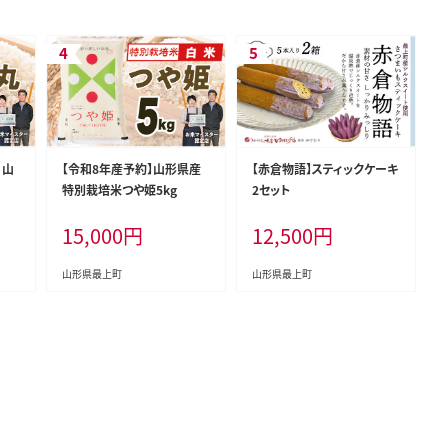
 山
【令和8年産予約】山形県産
【赤倉物語】スティックケーキ
特別栽培米つや姫5kg
2セット
15,000
円
12,500
円
山形県最上町
山形県最上町