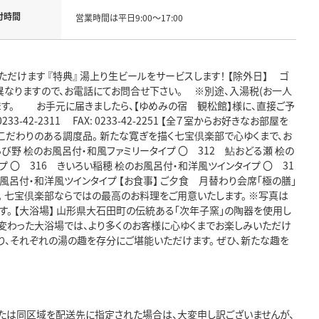
付時間
営業時間は平日9:00～17:00
けます 『特典』 湯上り生ビールをサービスします！ 【除外日】 ゴ
異なりますので、お電話にてお問合せ下さい。 ※別途、入湯税(お一人
ます。 お手元に届きましたら、【ゆめみの宿 観松館】様に、直接ご予
-42-2311 FAX: 0233-42-2251 【全７室からお好きなお部屋を
、こだわりのある調度品。 新たな寛ぎを描く七宝倶楽部で心ゆくまで、お
らび野 桧のお風呂付・和風ファミリータイプ 〇 312 鮎おどる瀬 桧の
 〇 316 きいろい稲穂 桧のお風呂付・和洋風ツインタイプ 〇 31
風呂付・和洋風ツインタイプ 【お食事】 ご夕食 月替わり会席「極の膳｣
 七宝倶楽部ならではの最高のお料理をご用意いたします。 ※写真は
す。 【大浴場】 山形県大石田町の伝統ある「次年子窯」の陶器を使用し
れ変わった大浴場では、より多くのお客様に心ゆくまでお楽しみいただけ
り、それぞれの湯の趣を存分にご堪能いただけます。 ぜひ、新たな趣を
たは同区域を配送先に指定された場合は、大変申し訳ございませんが、