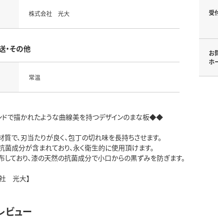
受
株式会社 光大
送・その他
お
ホ
常温
ンドで描かれたような曲線美を持つデザインのまな板◆◆
材質で、刃当たりが良く、包丁の切れ味を長持ちさせます。
抗菌成分が含まれており、永く衛生的に使用頂けます。
布しており、漆の天然の抗菌成分で小口からの黒ずみを防ぎます。
社 光大】
レビュー