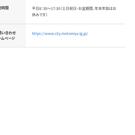
付時間
平日8：30～17:30〔土日祝日・お盆期間、年末年始はお
休みです〕
問い合わせ
https://www.city.motomiya.lg.jp/
ームページ