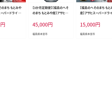
そのまち もとみや
【3か月定期便】【福島のへそ
【福島のへそのまち もと
ーパードライ 35
のまち もとみや産】アサヒス
産】アサヒスーパードライ 
 2ケース【07214
ーパードライ350ml×24本
0ml×24本 合計8.4L 
0
円
45,000
円
15,000
円
【07214-0320】
ス アルコール度数5% 
ール お酒 ビール アサヒ
ーパードライ super dry
福島県本宮市
福島県本宮市
缶 辛口 送料無料 カメイ
宮市 【07214-0206】