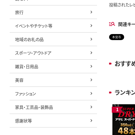
投稿されたレ
旅行
関連キ
イベントやチケット等
本宮市
地域のお礼の品
スポーツ・アウトドア
おすす
雑貨・日用品
美容
ランキ
ファッション
家具・工芸品・装飾品
感謝状等