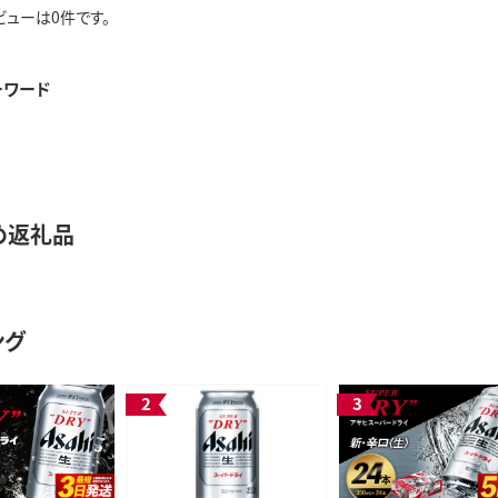
ビューは0件です。
ーワード
め返礼品
ング