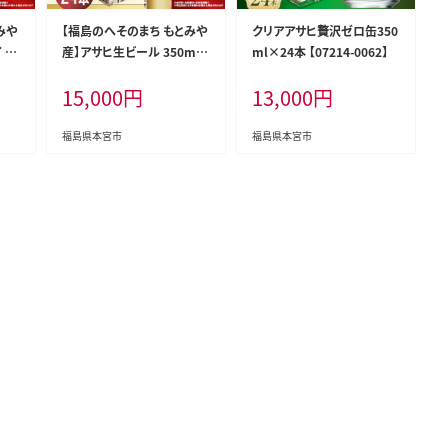
みや
【福島のへそのまち もとみや
クリアアサヒ贅沢ゼロ缶350
35
産】アサヒ生ビール 350ml
ml×24本 【07214-0062】
1ケー
×24本 合計8.4L 1ケース ア
15,000
円
13,000
円
缶ビ
ルコール度数4.5% 缶ビー
 ス
ル お酒 ビール アサヒ 生ビ
 24
ール マルエフ 送料無料 本
福島県本宮市
福島県本宮市
 本
宮市【07214-0208】