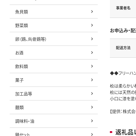
事業者名
魚貝類
野菜類
お申込み・配
卵（鶏、烏骨鶏等）
配送方法
お酒
飲料類
◆◆フリーハ
菓子
桧は柔らかい
桧には天然の
加工品等
小口に漆を塗
麺類
【提供：株式会
調味料・油
返礼品
鍋セット