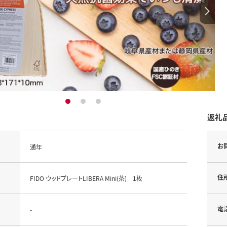
1
2
3
返礼
お
通年
住
FIDO ウッドプレートLIBERA Mini(茶) 1枚
電
-