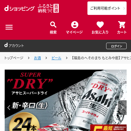
ご利用可能ポイント
検索
マイページ
お気に入り
カート
アカウント
ログイン
トップページ
お酒
ビール
【福島のへそのまち もとみや産】アサヒスーパ