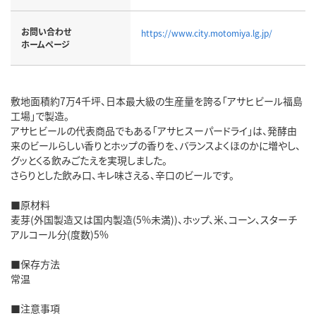
お問い合わせ
https://www.city.motomiya.lg.jp/
ホームページ
敷地面積約7万4千坪、日本最大級の生産量を誇る「アサヒビール福島
工場」で製造。
アサヒビールの代表商品でもある「アサヒスーパードライ」は、発酵由
来のビールらしい香りとホップの香りを、バランスよくほのかに増やし、
グッとくる飲みごたえを実現しました。
さらりとした飲み口、キレ味さえる、辛口のビールです。
■原材料
麦芽(外国製造又は国内製造(5%未満))、ホップ、米、コーン、スターチ
アルコール分(度数)5%
■保存方法
常温
■注意事項