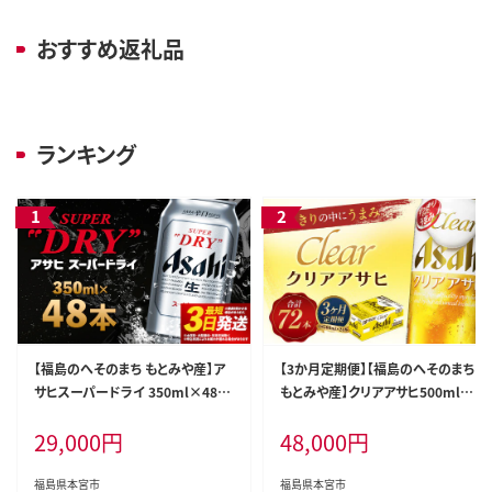
おすすめ返礼品
ランキング
【福島のへそのまち もとみや産】ア
【3か月定期便】【福島のへそのまち
サヒスーパードライ 350ml×48本
もとみや産】クリアアサヒ500ml×
2ケース【07214-0040】
24本 【07214-0355】
29,000
円
48,000
円
福島県本宮市
福島県本宮市