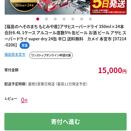
1
2
3
4
5
6
7
【福島のへそのまち もとみや産】アサヒスーパードライ 350ml×24本
合計8.4L 1ケース アルコール度数5% 缶ビール お酒 ビール アサヒ ス
ーパードライ super dry 24缶 辛口 送料無料 カメイ 本宮市 【07214
-0206】
常温
福島県本宮市
ワンストップオンライン申請対象
15,000
寄付金額
円
配送予定時期：
最短5営業日発送 （最長11日発送予定）
0
レビュー
件
寄付へ進む