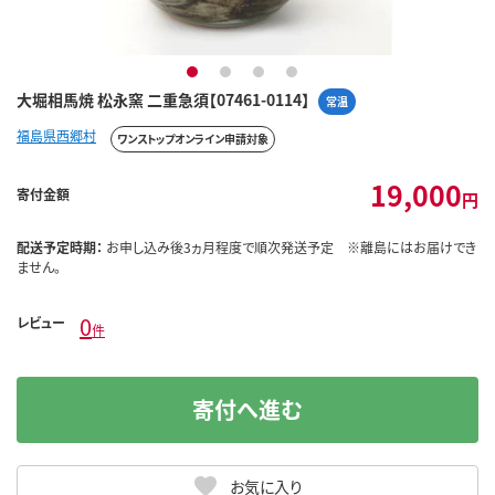
1
2
3
4
大堀相馬焼 松永窯 二重急須【07461-0114】
常温
福島県西郷村
ワンストップオンライン申請対象
19,000
寄付金額
円
配送予定時期：
お申し込み後3ヵ月程度で順次発送予定 ※離島にはお届けでき
ません。
0
レビュー
件
寄付へ進む
お気に入り