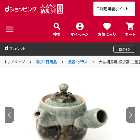
ご利用可能ポイント
検索
マイページ
お気に入り
カート
アカウント
ログイン
トップページ
雑貨・日用品
食器・グラス
大堀相馬焼 松永窯 二重急須