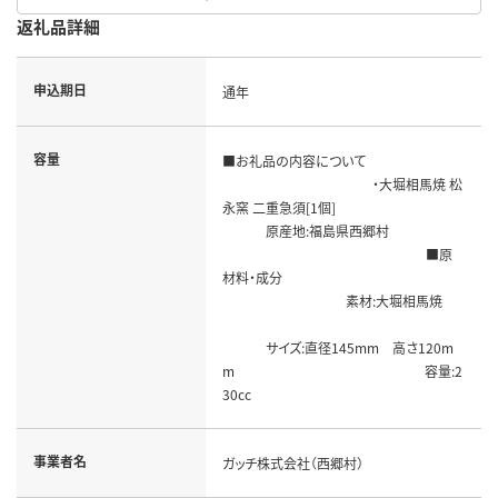
返礼品詳細
申込期日
通年
容量
■お礼品の内容について
・大堀相馬焼 松
永窯 二重急須[1個]
原産地:福島県西郷村
■原
材料・成分
素材:大堀相馬焼
サイズ:直径145mm 高さ120m
m 容量:2
30cc
事業者名
ガッチ株式会社（西郷村）