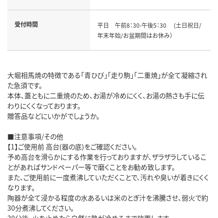
受付時間
平日 午前8：30-午後5：30 (土日祝日/
年末年始/お盆期間はお休み）
大堀相馬焼の特徴である「青ひび」「走り駒」「二重焼」が全て凝縮され
た急須です。
本体、蓋ともに二重焼のため、お湯が冷めにくく、お湯の熱さも手に伝
わりにくくなっております。
贈答品などにいかがでしょうか。
■注意事項/その他
【1】ご使用前 高台(器の底)をご確認ください。
予め高台を滑らかにする作業を行っておりますが、ザラザラしているこ
とがあればサンドペーパー等で磨くことをお勧め致します。
また、ご使用前に一度煮沸していただくことで、汚れや臭いが着きにくく
なります。
陶器が全て浸かる程度の水あるいは米のとぎ汁を沸騰させ、弱火で約
30分煮沸してください。
30分後、火を止めたら自然に熱が冷めるまで放置します。