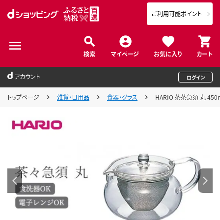
ご利用可能ポイント
検索
マイページ
お気に入り
カート
アカウント
ログイン
トップページ
雑貨・日用品
食器・グラス
HARIO 茶茶急須 丸 4