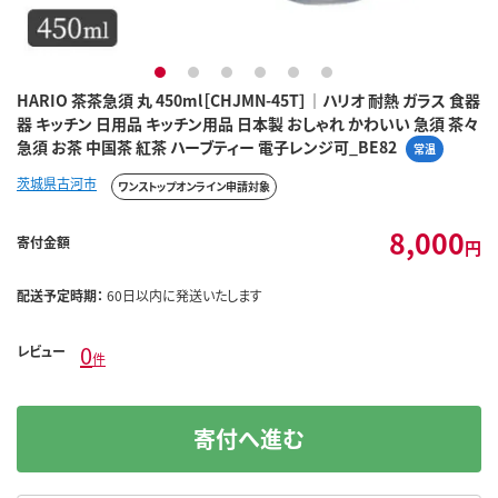
1
2
3
4
5
6
HARIO 茶茶急須 丸 450ml［CHJMN-45T］｜ハリオ 耐熱 ガラス 食器
器 キッチン 日用品 キッチン用品 日本製 おしゃれ かわいい 急須 茶々
急須 お茶 中国茶 紅茶 ハーブティー 電子レンジ可_BE82
常温
茨城県古河市
ワンストップオンライン申請対象
8,000
寄付金額
円
配送予定時期：
60日以内に発送いたします
0
レビュー
件
寄付へ進む