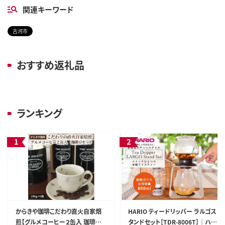
関連キーワード
古河市
おすすめ返礼品
ランキング
からきや珈琲こだわり直火自家焙
HARIO ティードリッパー ラルゴス
煎【グルメコーヒー２缶入 珈琲豆セ
タンドセット［TDR-8006T］｜ハリ