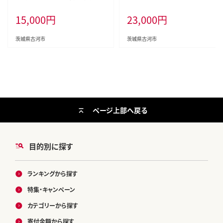
ット】 | coffee コーヒー 300グラム
オ 耐熱 ガラス 食器 器 キッチン 日
15,000
円
23,000
円
珈琲 豆 コーヒー豆 珈琲豆 飲料 ド
用品 キッチン用品 日本製 おしゃれ
リンク 取り寄せ お取り寄せ 個包装
かわいい 紅茶 茶 アイスティー ギ
セット 詰合せ 詰め合わせ 飲み比べ
フト_BD05
茨城県古河市
茨城県古河市
飲みくらべ アソート 専門店 ドリッ
プ ハンドドリップ 焙煎 自家焙煎
ロースト ご家庭用 手土産 美味し
い おいしい おしゃれ 高級 老舗 ギ
フト 贈答 贈り物 お中元 お歳暮 プ
レゼント _AK09
ページ上部へ戻る
目的別に探す
ランキングから探す
特集・キャンペーン
カテゴリーから探す
寄付金額から探す