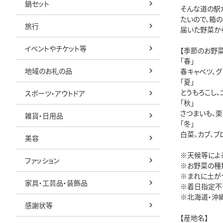
鍋セット
そんな道の駅
たいので、箱
旅行
届いた野菜か
イベントやチケット等
【季節のお野菜
「春」
地域のお礼の品
春キャベツ、グ
「夏」
とうもろこし、
スポーツ・アウトドア
「秋」
さつまいも、栗
雑貨・日用品
「冬」
白菜、カブ、ブ
美容
※天候等によ
ファッション
※お野菜の種
※まれに土が
家具・工芸品・装飾品
※着日指定不
※北海道・沖
感謝状等
【産地名】