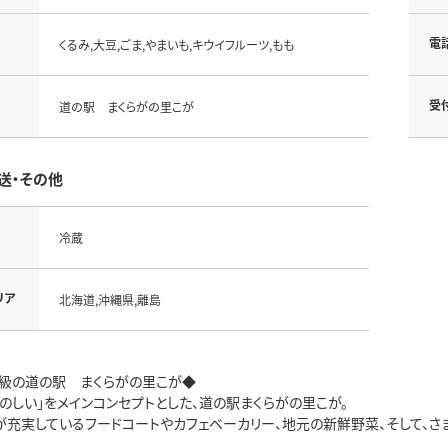
電
くるみ,大豆,ごま,やまいも,キウイフルーツ,もも
受
道の駅 まくらがの里こが
送・その他
冷蔵
リア
北海道,沖縄県,離島
級の道の駅 まくらがの里こが◆
たのしい」をメインコンセプトとした、道の駅まくらがの里こが。
が充実しているフードコートやカフェベーカリー、地元の新鮮野菜、そして、さ