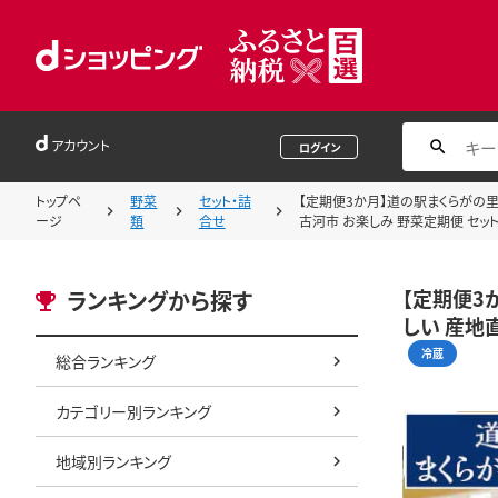
アカウント
ログイン
トップペ
野菜
セット・詰
【定期便3か月】道の駅まくらがの里
ージ
類
合せ
古河市 お楽しみ 野菜定期便 セット 
【定期便3
ランキングから探す
しい 産地直
冷蔵
総合ランキング
カテゴリー別ランキング
地域別ランキング