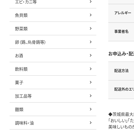
エビ・カニ等
アレルギー
魚貝類
野菜類
事業者名
卵（鶏、烏骨鶏等）
お申込み・配
お酒
飲料類
配送方法
菓子
配送外のエ
加工品等
麺類
◆茨城県最大
「おいしい」「
調味料・油
美味しいもの