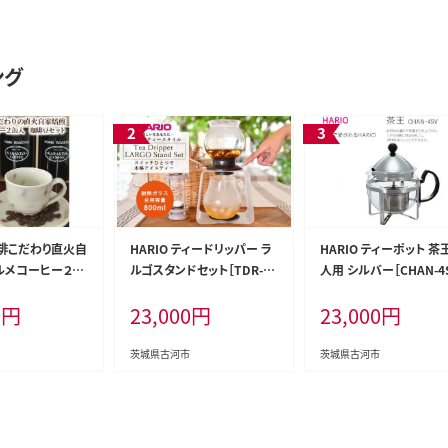
ング
琲こだわり直火自
HARIO ティードリッパー ラ
HARIO ティーポット 茶王
ルメコーヒー２缶
ルゴスタンドセット［TDR-80
人用 シルバー［CHAN-4S
】 | coffee
06T］｜ハリオ 耐熱 ガラス
｜ハリオ 耐熱 ガラス キ
0
円
23,000
円
23,000
円
00グラム 珈琲 豆
食器 器 キッチン 日用品 キッ
ン 日用品 キッチン用品 
珈琲豆 飲料 ド
チン用品 日本製 おしゃれ か
製 おしゃれ かわいい_B
寄せ お取り寄せ
わいい 紅茶 茶 アイスティー
茨城県古河市
茨城県古河市
ト 詰合せ 詰め合
ギフト_BD05
べ 飲みくらべ ア
店 ドリップ ハン
焙煎 自家焙煎 ロ