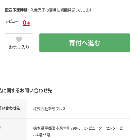
配送予定時期：
入金完了の翌月に初回発送いたします
0
レビュー
件
寄付へ進む
お気に入り
品に関するお問い合わせ先
問い合わせ先
株式会社新朝プレス
所
栃木県宇都宮市駒生町799-5 コンピューターセンタービ
ル4階・5階