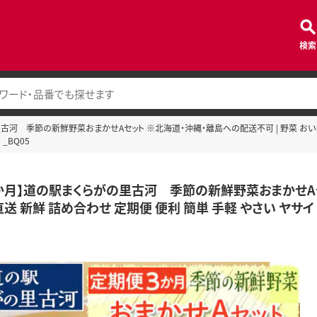
検索
古河 季節の新鮮野菜おまかせAセット ※北海道・沖縄・離島への配送不可 | 野菜 おいしい
_BQ05
か月】道の駅まくらがの里古河 季節の新鮮野菜おまかせAセッ
送 新鮮 詰め合わせ 定期便 便利 簡単 手軽 やさい ヤサイ 