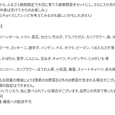
から、ふるさと納税限定で大切に育てた新鮮野菜をセットにし、さらに３か月
の中身は空けてからのお楽しみ♪
らチョイスしてレシピを考えてみるのも楽しいかもしれません！
】
リーンボール、トマト、菜花、セロリ、竹の子、アスパラガス、カリフラワー、蕗、大
ゴーヤ、ズッキーニ、唐辛子、インゲン、ナス、オクラ、ピーマン、つるむらさき 等
、かぼちゃ、里芋、にんじん、玉ねぎ、キャベツ、チンゲンサイ、じゃがいも 等
ロッコリー、カリフラワー、ほうれん草、小松菜、春菊、スイートキャベツ、赤大根
る出荷量の増減により【季節のお野菜】以外のお野菜が含まれる場合がござい
類の指定はできません。
ついていたり、虫に食べられている場合がございます。自然との共存で育った
可
縄・離島への配送不可