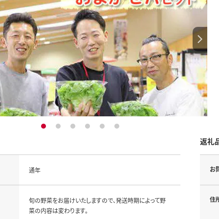
1
2
3
4
5
6
返礼
お
通年
住
旬の野菜をお届けいたしますので、発送時期によって野
菜の内容は変わります。