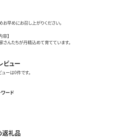
めお早めにお召し上がりください。
内容】
家さんたちが丹精込めて育てています。
レビュー
ビューは0件です。
ーワード
め返礼品