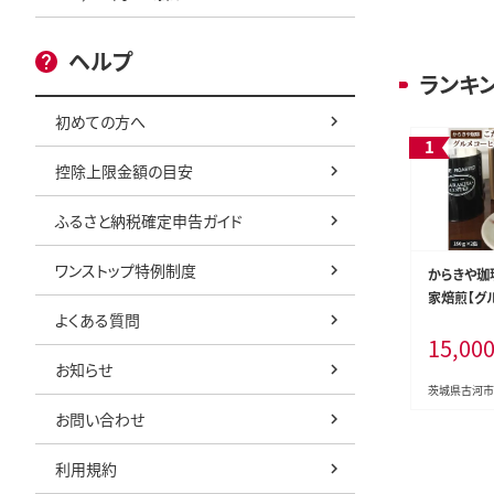
ヘルプ
ランキ
初めての方へ
控除上限金額の目安
ふるさと納税確定申告ガイド
ワンストップ特例制度
からきや珈
家焙煎【グ
よくある質問
入 珈琲豆セット
15,00
コーヒー 3
コーヒー豆 
お知らせ
リンク 取り
茨城県古河市
個包装 セッ
お問い合わせ
わせ 飲み比
ソート 専門
利用規約
ドドリップ 