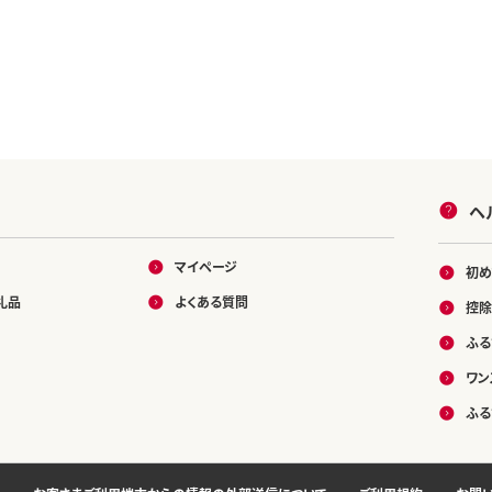
庭用 手土産 美味
い おしゃれ 高級
 贈答 贈り物 お
 プレゼント _AK
ヘ
マイページ
初め
礼品
よくある質問
控除
ふる
ワン
ふる