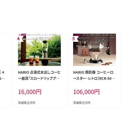
 4
HARIO 点滴式水出しコーヒ
HARIO 焙煎機 コーヒーロ
V］
ー器具「スロードリップブリ
ースター･レトロ［RCR-50］
ッチ
ューワーハリオ 雫」［SBS-5
｜ハリオ 耐熱 ガラス キッチ
16,000
円
106,000
円
日本
B］｜ハリオ 耐熱 ガラス キッ
ン 日用品 キッチン用品 日本
E39
チン 日用品 キッチン用品 日
製 おしゃれ かわいい コー
本製 おしゃれ かわいい 点
ヒー 焙煎 焙煎機 自家焙煎
茨城県古河市
茨城県古河市
滴式 水出しコーヒー 水出し
ロースター 手回し_BE32
コーヒー お茶_BE40