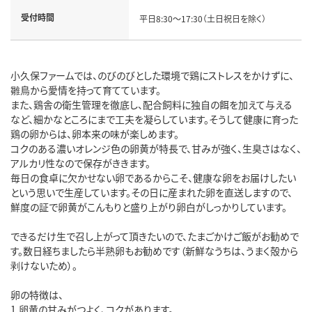
受付時間
平日8:30～17:30（土日祝日を除く）
小久保ファームでは、のびのびとした環境で鶏にストレスをかけずに、
雛鳥から愛情を持って育てています。
また、鶏舎の衛生管理を徹底し、配合飼料に独自の餌を加えて与える
など、細かなところにまで工夫を凝らしています。そうして健康に育った
鶏の卵からは、卵本来の味が楽しめます。
コクのある濃いオレンジ色の卵黄が特長で、甘みが強く、生臭さはなく、
アルカリ性なので保存がききます。
毎日の食卓に欠かせない卵であるからこそ、健康な卵をお届けしたい
という思いで生産しています。その日に産まれた卵を直送しますので、
鮮度の証で卵黄がこんもりと盛り上がり卵白がしっかりしています。
できるだけ生で召し上がって頂きたいので、たまごかけご飯がお勧めで
す。数日経ちましたら半熟卵もお勧めです（新鮮なうちは、うまく殻から
剥けないため）。
卵の特徴は、
1.卵黄の甘みがつよく、コクがあります。