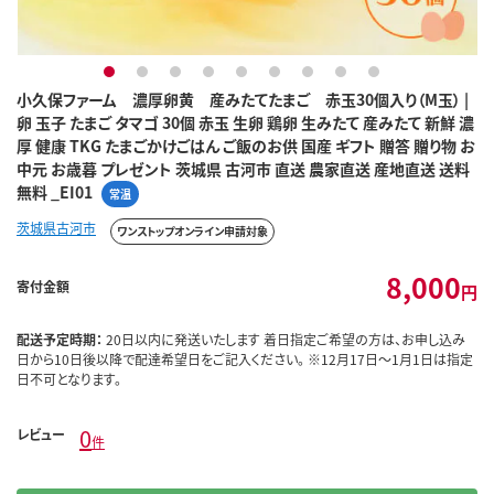
1
2
3
4
5
6
7
8
9
小久保ファーム 濃厚卵黄 産みたてたまご 赤玉30個入り（M玉） |
卵 玉子 たまご タマゴ 30個 赤玉 生卵 鶏卵 生みたて 産みたて 新鮮 濃
厚 健康 TKG たまごかけごはん ご飯のお供 国産 ギフト 贈答 贈り物 お
中元 お歳暮 プレゼント 茨城県 古河市 直送 農家直送 産地直送 送料
無料 _EI01
常温
茨城県古河市
ワンストップオンライン申請対象
8,000
寄付金額
円
配送予定時期：
20日以内に発送いたします 着日指定ご希望の方は、お申し込み
日から10日後以降で配達希望日をご記入ください。 ※12月17日～1月1日は指定
日不可となります。
0
レビュー
件