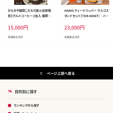
からきや珈琲こだわり直火自家焙
HARIO ティードリッパー ラルゴス
煎【グルメコーヒー２缶入 珈琲豆セ
タンドセット［TDR-8006T］｜ハリ
ット】 | coffee コーヒー 300グラム
オ 耐熱 ガラス 食器 器 キッチン 日
15,000
円
23,000
円
珈琲 豆 コーヒー豆 珈琲豆 飲料 ド
用品 キッチン用品 日本製 おしゃれ
リンク 取り寄せ お取り寄せ 個包装
かわいい 紅茶 茶 アイスティー ギ
セット 詰合せ 詰め合わせ 飲み比べ
フト_BD05
茨城県古河市
茨城県古河市
飲みくらべ アソート 専門店 ドリッ
プ ハンドドリップ 焙煎 自家焙煎
ロースト ご家庭用 手土産 美味し
い おいしい おしゃれ 高級 老舗 ギ
フト 贈答 贈り物 お中元 お歳暮 プ
レゼント _AK09
ページ上部へ戻る
目的別に探す
ランキングから探す