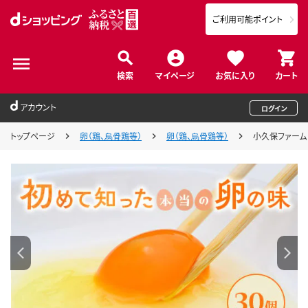
ご利用可能ポイント
検索
マイページ
お気に入り
カート
アカウント
ログイン
トップページ
卵（鶏、烏骨鶏等）
卵（鶏、烏骨鶏等）
小久保ファーム 