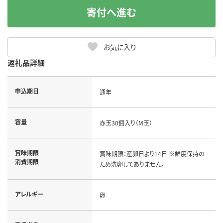
寄付へ進む
お気に入り
返礼品詳細
申込期日
通年
容量
赤玉30個入り（M玉）
賞味期限
賞味期限：産卵日より14日 ※鮮度保持の
消費期限
ため洗卵してありません。
アレルギー
卵