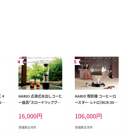
 4
HARIO 点滴式水出しコーヒ
HARIO 焙煎機 コーヒーロ
V］
ー器具「スロードリップブリ
ースター･レトロ［RCR-50］
ッチ
ューワーハリオ 雫」［SBS-5
｜ハリオ 耐熱 ガラス キッチ
16,000
円
106,000
円
日本
B］｜ハリオ 耐熱 ガラス キッ
ン 日用品 キッチン用品 日本
E39
チン 日用品 キッチン用品 日
製 おしゃれ かわいい コー
本製 おしゃれ かわいい 点
ヒー 焙煎 焙煎機 自家焙煎
茨城県古河市
茨城県古河市