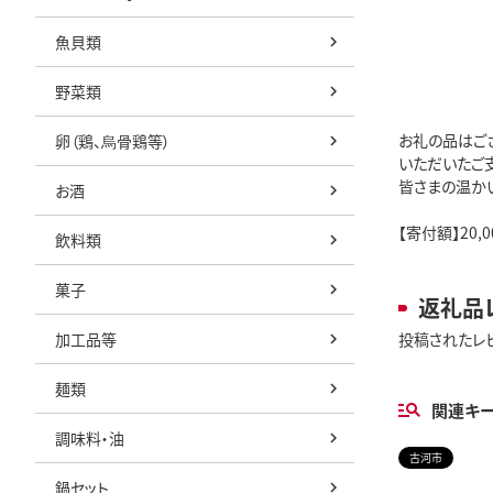
魚貝類
野菜類
お礼の品はご
卵（鶏、烏骨鶏等）
いただいたご
皆さまの温か
お酒
【寄付額】20,0
飲料類
菓子
返礼品
加工品等
投稿されたレ
麺類
関連キ
調味料・油
古河市
鍋セット