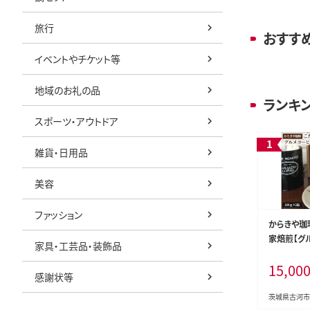
旅行
おすす
イベントやチケット等
地域のお礼の品
ランキ
スポーツ・アウトドア
雑貨・日用品
美容
ファッション
からきや珈
家焙煎【グ
家具・工芸品・装飾品
入 珈琲豆セット
15,00
コーヒー 3
感謝状等
コーヒー豆 
リンク 取り
茨城県古河市