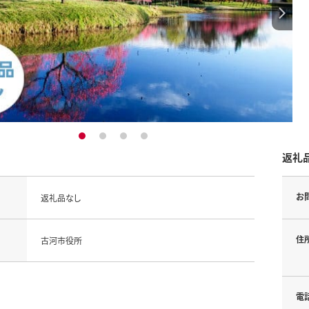
1
2
3
4
返礼
お
返礼品なし
住
古河市役所
電