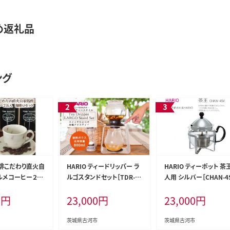
め返礼品
ング
琲こだわり直火自
HARIO ティードリッパー ラ
HARIO ティーポット 茶王
ルメコーヒー２缶
ルゴスタンドセット［TDR-80
人用 シルバー［CHAN-4S
】 | coffee
06T］｜ハリオ 耐熱 ガラス
｜ハリオ 耐熱 ガラス キ
0
円
23,000
円
23,000
円
00グラム 珈琲 豆
食器 器 キッチン 日用品 キッ
ン 日用品 キッチン用品 
珈琲豆 飲料 ド
チン用品 日本製 おしゃれ か
製 おしゃれ かわいい_B
寄せ お取り寄せ
わいい 紅茶 茶 アイスティー
茨城県古河市
茨城県古河市