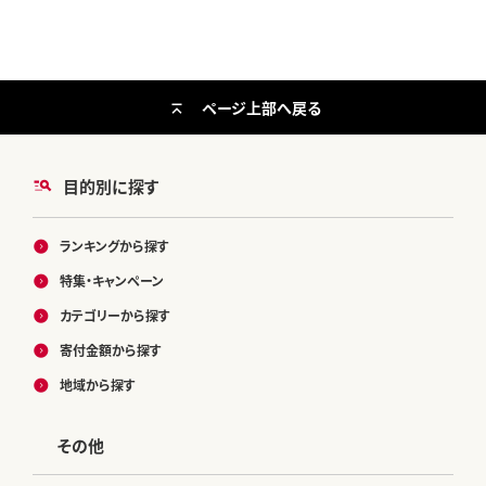
ロースト ご家庭用 手土産 美味し
い おいしい おしゃれ 高級 老舗 ギ
フト 贈答 贈り物 お中元 お歳暮 プ
レゼント _AK09
ページ上部へ戻る
目的別に探す
ランキングから探す
特集・キャンペーン
カテゴリーから探す
寄付金額から探す
地域から探す
その他