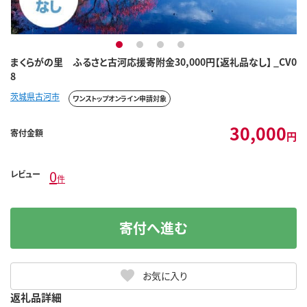
1
2
3
4
まくらがの里 ふるさと古河応援寄附金30,000円【返礼品なし】 _CV0
8
茨城県古河市
ワンストップオンライン申請対象
30,000
寄付金額
円
0
レビュー
件
寄付へ進む
お気に入り
返礼品詳細