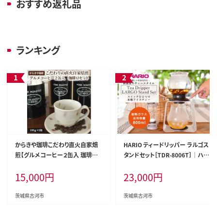
おすすめ返礼品
ランキング
からきや珈琲こだわり直火自家焙
HARIO ティードリッパー ラルゴス
煎【グルメコーヒー２缶入 珈琲豆セ
タンドセット［TDR-8006T］｜ハリ
ット】 | coffee コーヒー 300グラム
オ 耐熱 ガラス 食器 器 キッチン 日
15,000
円
23,000
円
珈琲 豆 コーヒー豆 珈琲豆 飲料 ド
用品 キッチン用品 日本製 おしゃれ
リンク 取り寄せ お取り寄せ 個包装
かわいい 紅茶 茶 アイスティー ギ
セット 詰合せ 詰め合わせ 飲み比べ
フト_BD05
茨城県古河市
茨城県古河市
飲みくらべ アソート 専門店 ドリッ
プ ハンドドリップ 焙煎 自家焙煎