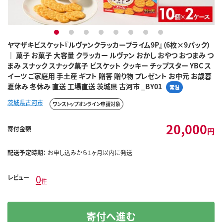
1
2
3
4
5
6
7
8
ヤマザキビスケット『ルヴァンクラッカープライム9P』（6枚×9パック）
｜ 菓子 お菓子 大容量 クラッカー ルヴァン おかし おやつ おつまみ つ
まみ スナック スナック菓子 ビスケット クッキー チップスター YBC ス
イーツ ご家庭用 手土産 ギフト 贈答 贈り物 プレゼント お中元 お歳暮
夏休み 冬休み 直送 工場直送 茨城県 古河市 _BY01
常温
茨城県古河市
ワンストップオンライン申請対象
20,000
寄付金額
円
配送予定時期：
お申し込みから１ヶ月以内に発送
0
レビュー
件
寄付へ進む