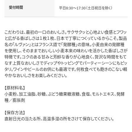
受付時間
平日8:30～17:30（土日祝日を除く）
こだわりは、最初の一口のおいしさ。サクサクッと心地よい食感とフワッ
と広がる香ばしさは１枚１枚、日本で丁寧につくっているからこそ。製品
名の「ルヴァン」とはフランス語で「発酵種」の意味。小麦由来の発酵種
を使用し、そのままでおいしい小麦本来の味わいを活かした香ばしさが
特徴です。コクのある甘みと芳醇な香りが心地良く、贅沢な時間をもて
なす上質なおいしさでディップやトッピングでパーティーシーンにもピッ
タリ。ワインやビールのお供にも最適です。何枚食べても飽きのこない軽
やかなおいしさをお楽しみください。
【原材料名】
小麦粉、加工油脂、砂糖、ぶどう糖果糖液糖、食塩、モルトエキス、発酵
種／膨脹剤
【保存方法】
直射日光の当たる所、高温多湿の所をさけて保存してください。