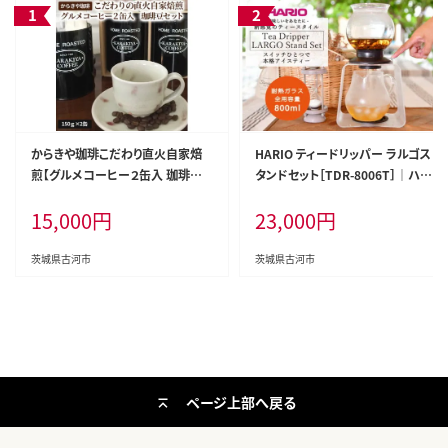
からきや珈琲こだわり直火自家焙
HARIO ティードリッパー ラルゴス
煎【グルメコーヒー２缶入 珈琲豆セ
タンドセット［TDR-8006T］｜ハリ
ット】 | coffee コーヒー 300グラム
オ 耐熱 ガラス 食器 器 キッチン 日
15,000
円
23,000
円
珈琲 豆 コーヒー豆 珈琲豆 飲料 ド
用品 キッチン用品 日本製 おしゃれ
リンク 取り寄せ お取り寄せ 個包装
かわいい 紅茶 茶 アイスティー ギ
セット 詰合せ 詰め合わせ 飲み比べ
フト_BD05
茨城県古河市
茨城県古河市
飲みくらべ アソート 専門店 ドリッ
プ ハンドドリップ 焙煎 自家焙煎
ロースト ご家庭用 手土産 美味し
い おいしい おしゃれ 高級 老舗 ギ
フト 贈答 贈り物 お中元 お歳暮 プ
レゼント _AK09
ページ上部へ戻る