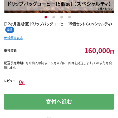
1
2
3
4
【12ヶ月定期便】ドリップバッグコーヒー 15個セット〈スペシャルティ〉
常温
茨城県高萩市
160,000
寄付金額
円
配送予定時期：
寄附納入確認後、1ヶ月以内に1回目を発送します。その後毎月発
送します。
0
レビュー
件
寄付へ進む