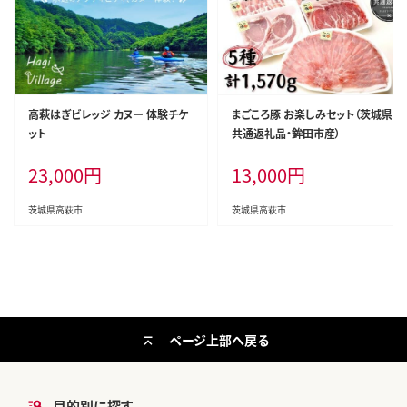
高萩はぎビレッジ カヌー 体験チケ
まごころ豚 お楽しみセット（茨城県
ット
共通返礼品・鉾田市産）
23,000
円
13,000
円
茨城県高萩市
茨城県高萩市
ページ上部へ戻る
目的別に探す