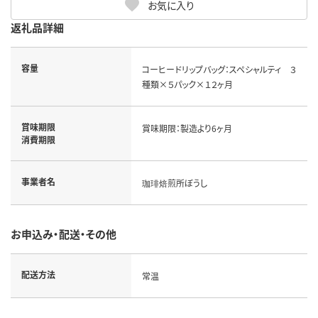
お気に入り
返礼品詳細
容量
コーヒードリップバッグ：スペシャルティ ３
種類×５パック×１２ヶ月
賞味期限
賞味期限：製造より6ヶ月
消費期限
事業者名
珈琲焙煎所ぼうし
お申込み・配送・その他
配送方法
常温