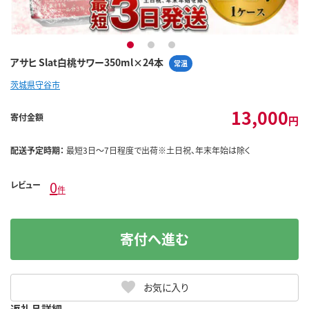
1
2
3
アサヒ Slat白桃サワー350ml×24本
常温
茨城県守谷市
13,000
寄付金額
円
配送予定時期：
最短3日～7日程度で出荷※土日祝、年末年始は除く
0
レビュー
件
寄付へ進む
お気に入り
返礼品詳細