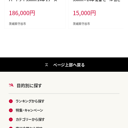
12ヶ月 究極の辛口【お酒 麦酒 Asa
ル 酒 お酒 アルコール 辛口
186,000
円
15,000
円
hi アルコール super dry 缶ビー
ル ギフト 内祝い お歳暮 12回 茨城
県守谷市】
茨城県守谷市
茨城県守谷市
ページ上部へ戻る
目的別に探す
ランキングから探す
特集・キャンペーン
カテゴリーから探す