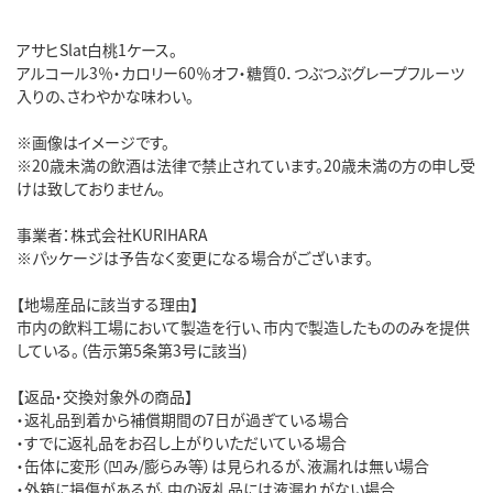
アサヒSlat白桃1ケース。
アルコール3％・カロリー60％オフ・糖質0．つぶつぶグレープフルーツ
入りの、さわやかな味わい。
※画像はイメージです。
※20歳未満の飲酒は法律で禁止されています。20歳未満の方の申し受
けは致しておりません。
事業者：株式会社KURIHARA
※パッケージは予告なく変更になる場合がございます。
【地場産品に該当する理由】
市内の飲料工場において製造を行い、市内で製造したもののみを提供
している。（告示第5条第3号に該当)
【返品・交換対象外の商品】
・返礼品到着から補償期間の7日が過ぎている場合
・すでに返礼品をお召し上がりいただいている場合
・缶体に変形（凹み/膨らみ等）は見られるが、液漏れは無い場合
・外箱に損傷があるが、中の返礼品には液漏れがない場合