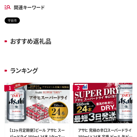
関連キーワード
守谷市
おすすめ返礼品
ランキング
【12ヶ月定期便】ビール アサヒ スー
アサヒ 究極の辛口スーパードライ
パードライ 350ml 24本 1ケース×
350ml×24本 定番 ビール 缶ビー