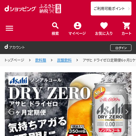
ご利用可能ポイント
検索
マイページ
お気に入り
カート
アカウント
ログイン
トップページ
飲料類
炭酸飲料
アサヒ ドライゼロ定期便6ヶ月1ケ