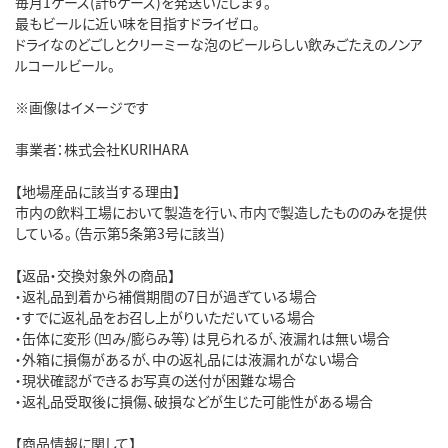
毎月1ケース(計6ケース)を発送いたします。
最もビールに近い味を目指すドライゼロ。
ドライなのどごしとクリーミーな泡のビールらしい飲みごたえのノンア
ルコールビール。
※画像はイメージです
事業者：株式会社KURIHARA
【地場産品に該当する理由】
市内の飲料工場において製造を行い、市内で製造したもののみを提供
している。（告示第5条第3号に該当)
【返品・交換対象外の商品】
・返礼品到着から補償期間の7日が過ぎている場合
・すでに返礼品をお召し上がりいただいている場合
・缶体に変形（凹み/膨らみ等）は見られるが、液漏れは無い場合
・外箱に損傷があるが、中の返礼品には液漏れがない場合
・現状確認ができるお写真の送付が困難な場合
・返礼品受取後に損傷、破損などが生じた可能性がある場合
【商品情報に関して】