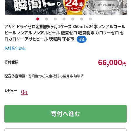
1
2
3
4
5
6
7
アサヒ ドライゼロ定期便6ヶ月1ケース 350ml×24本 ノンアルコール
ビール ノンアル ノンアルビール 糖質ゼロ 糖質制限 カロリーゼロ ゼ
ロカロリー アサヒビール 茨城県 守谷市
常温
茨城県守谷市
66,000
寄付金額
円
配送予定時期：
寄附金のご入金確認の翌月中旬以降
0
レビュー
件
寄付へ進む