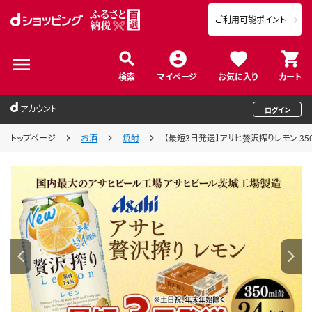
ご利用可能ポイント
検索
マイページ
お気に入り
カート
アカウント
ログイン
トップページ
お酒
焼酎
【最短3日発送】アサヒ贅沢搾りレモン 350m