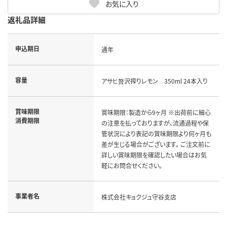
お気に入り
返礼品詳細
申込期日
通年
容量
アサヒ贅沢搾りレモン 350ml 24本入り
賞味期限
賞味期限：製造から9ヶ月 ※出荷前に細心
消費期限
の注意を払っておりますが、流通過程や保
管状況により表記の賞味期限より何ヶ月も
差が生じる場合がございます。 ご注文前に
詳しい賞味期限を確認したい場合はお気
軽にお問合せください。
事業者名
株式会社キョクジュ守谷支店