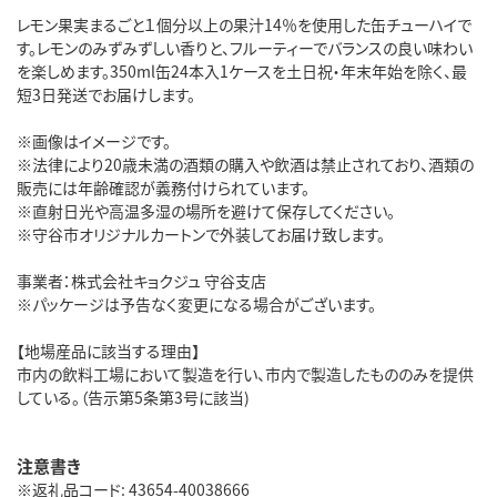
レモン果実まるごと１個分以上の果汁14％を使用した缶チューハイで
す。レモンのみずみずしい香りと、フルーティーでバランスの良い味わい
を楽しめます。350ml缶24本入1ケースを土日祝・年末年始を除く、最
短3日発送でお届けします。
※画像はイメージです。
※法律により20歳未満の酒類の購入や飲酒は禁止されており、酒類の
販売には年齢確認が義務付けられています。
※直射日光や高温多湿の場所を避けて保存してください。
※守谷市オリジナルカートンで外装してお届け致します。
事業者：株式会社キョクジュ 守谷支店
※パッケージは予告なく変更になる場合がございます。
【地場産品に該当する理由】
市内の飲料工場において製造を行い、市内で製造したもののみを提供
している。（告示第5条第3号に該当)
注意書き
※返礼品コード: 43654-40038666