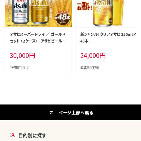
アサヒスーパードライ ／ ゴールド
新ジャンル！クリアアサヒ 350ml×
セット （２ケース） | アサヒビール ビ
48本
ール 生ビール 缶ビール お酒 酒 ア
30,000
円
24,000
円
ルコール 茨城県 守谷市
茨城県守谷市
茨城県守谷市
ページ上部へ戻る
目的別に探す