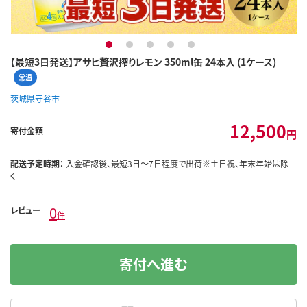
1
2
3
4
5
【最短3日発送】アサヒ贅沢搾りレモン 350ml缶 24本入 (1ケース)
常温
茨城県守谷市
12,500
寄付金額
円
配送予定時期：
入金確認後、最短3日～7日程度で出荷※土日祝、年末年始は除
く
0
レビュー
件
寄付へ進む