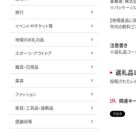
事業者：株式
※パッケージ
旅行
【地場産品に
イベントやチケット等
市内の飲料工
地域のお礼の品
注意書き
※返礼品コード: 
スポーツ・アウトドア
雑貨・日用品
返礼品
美容
投稿されたレ
ファッション
関連キ
家具・工芸品・装飾品
守谷市
感謝状等