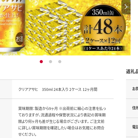
1
2
3
返礼
お
クリアアサヒ 350ml 24本入り 2ケース 12ヶ月間
住
賞味期限：製造から9ヶ月 ※出荷前に細心の注意を払っ
ておりますが、流通過程や保管状況により表記の賞味期
限より何ヶ月も差が生じる場合がございます。 ご注文前
電
に詳しい賞味期限を確認したい場合はお気軽にお問合
せください。