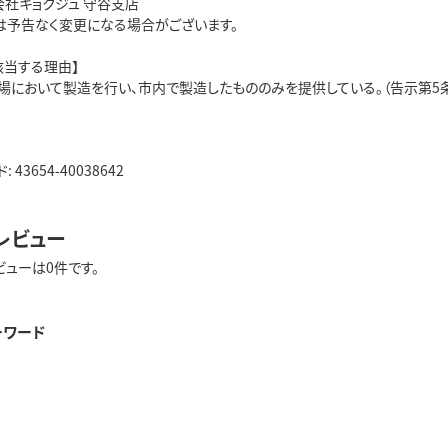
会社キョクジュ 守谷支店
は予告なく変更になる場合がございます。
該当する理由】
場において製造を行い、市内で製造したもののみを提供している。（告示第5条
43654-40038642
レビュー
ビューは0件です。
ーワード