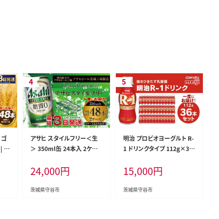
 ゴ
アサヒ スタイルフリー＜生
明治 プロビオヨーグルト R-
| ア
＞ 350ml缶 24本入 2ケー
1 ドリンクタイプ 112g×36
ール
ス
本セット ヨーグルトドリンク
24,000
円
15,000
円
コー
茨城県守谷市
茨城県守谷市