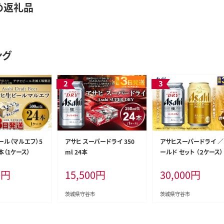
め返礼品
ング
ール（マルエフ）5
アサヒ スーパードライ 350
アサヒスーパードライ ／
本（1ケース）
ml 24本
ールド セット （２ケース） 
サヒビール ビール 生ビ
0
円
15,500
円
30,000
円
缶ビール お酒 酒 アル
ル 茨城県 守谷市
茨城県守谷市
茨城県守谷市