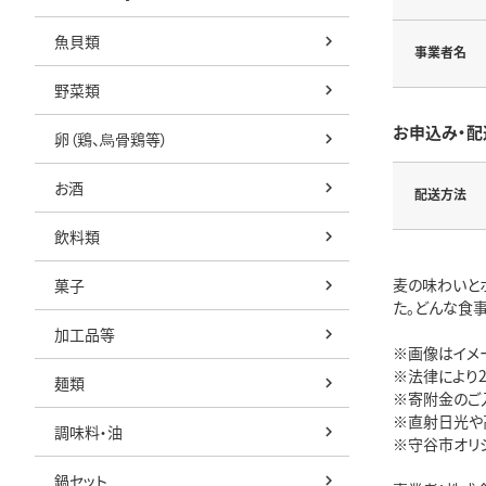
魚貝類
事業者名
野菜類
お申込み・配
卵（鶏、烏骨鶏等）
お酒
配送方法
飲料類
麦の味わいと
菓子
た。どんな食事
加工品等
※画像はイメ
※法律により
麺類
※寄附金のご
※直射日光や
調味料・油
※守谷市オリ
鍋セット