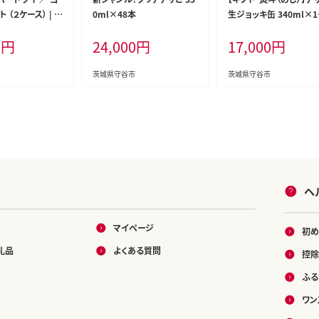
 （２ケース） | ア
0ml×48本
生ジョッキ缶 340ml×1
 ビール 生ビール
ース | 24本 24缶 ビール
0
円
24,000
円
17,000
円
酒 酒 アルコー
サヒ 生 生ビール アサヒ
守谷市
ル お酒 アルコール 5% 
ビール 贈答 ギフト 贈り
茨城県守谷市
茨城県守谷市
物 茨城県 守谷市
ヘ
マイページ
初め
礼品
よくある質問
控除
ふる
ワン