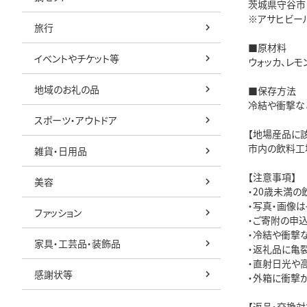
茨城県守谷市
※アサヒビー
旅行
■原材料
イベントやチケット等
ウォッカ、レモ
地域のお礼の品
■保存方法
冷結や衝撃な
スポーツ・アウトドア
【地場産品に
市内の飲料工
雑貨・日用品
【注意事項】
美容
・20歳未満の
・写真・画像は
ファッション
・ご寄附の申
・冷結や衝撃
家具・工芸品・装飾品
・返礼品に亀
・直射日光や
感謝状等
・外箱に衝撃
【返品・交換