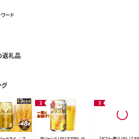
ーワード
め返礼品
ング
パードライ ／ ゴ
新ジャンル！クリアアサヒ 35
【ギフト・熨斗（のし）】ア