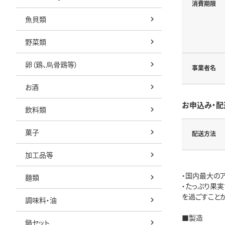
消費期限
魚貝類
野菜類
卵（鶏、烏骨鶏等）
事業者名
お酒
お申込み・配
飲料類
菓子
配送方法
加工品等
・国内最大の
麺類
・たっぷり果
を過ごすことが
調味料・油
■製造
鍋セット