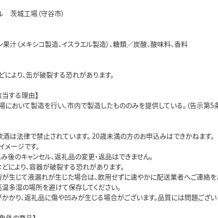
ル 茨城工場（守谷市）
ン果汁（メキシコ製造、イスラエル製造）、糖類／炭酸、酸味料、香料
どにより、缶が破裂する恐れがあります。
該当する理由】
場において製造を行い、市内で製造したもののみを提供している。（告示第5条
飲酒は法律で禁止されています。 20歳未満の方のお申込みはできかねます。
イメージです。
込み後のキャンセル、返礼品の変更・返品はできません。
などにより、容器が破裂する恐れがあります。
裂が生じて液漏れが生じた場合は、飲用せずに速やかに配送業者へご連絡を
高温多湿の場所を避けて保存してください。
がかかり、返礼品に傷や凹みが生じる場合がございます。品質には問題ござい
対象外の商品】