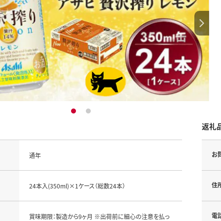
1
2
返礼
お
通年
住
24本入(350ml)×1ケース（総数24本）
電
賞味期限：製造から9ヶ月 ※出荷前に細心の注意を払っ