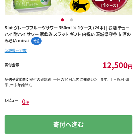
1
2
Slat グレープフルーツサワー 350ml × 1ケース (24本) | お酒 チュー
ハイ 酎ハイ サワー 家飲み スラット ギフト 内祝い 茨城県守谷市 酒の
みらい mirai
常温
茨城県守谷市
12,500
寄付金額
円
配送予定時期：
寄付の確認後、平日の10日以内に発送いたします。 土日祝日・夏
季、年末年始除く。
0
レビュー
件
寄付へ進む