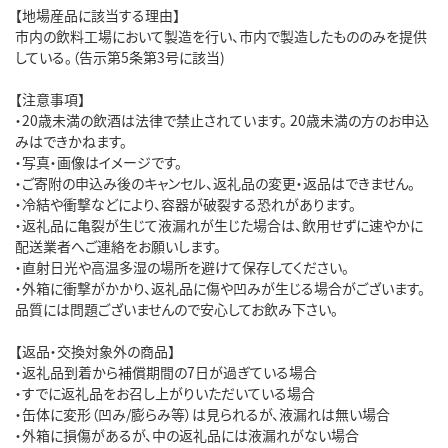
【地場産品に該当する理由】
市内の飲料工場において製造を行い、市内で製造したもののみを提供
している。（告示第5条第3号に該当)
【注意事項】
・20歳未満の飲酒は法律で禁止されています。 20歳未満の方のお申込
みはできかねます。
・写真・画像はイメージです。
・ご寄附の申込み後のキャンセル、返礼品の変更・返品はできません。
・冷結や衝撃などにより、容器が破裂する恐れがあります。
・返礼品に亀裂が生じて液漏れが生じた場合は、飲用せずに速やかに
配送業者へご連絡をお願いします。
・直射日光や高温多湿の場所を避けて保存してください。
・外箱に衝撃がかかり、返礼品に傷や凹みが生じる場合がございます。
品質には問題ございませんので安心してお飲み下さい。
【返品・交換対象外の商品】
・返礼品到着から補償期間の7日が過ぎている場合
・すでに返礼品をお召し上がりいただいている場合
・缶体に変形（凹み/膨らみ等）は見られるが、液漏れは無い場合
・外箱に損傷があるが、中の返礼品には液漏れがない場合