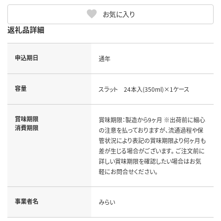
お気に入り
返礼品詳細
申込期日
通年
容量
スラット 24本入(350ml)×1ケース
賞味期限
賞味期限：製造から9ヶ月 ※出荷前に細心
消費期限
の注意を払っておりますが、流通過程や保
管状況により表記の賞味期限より何ヶ月も
差が生じる場合がございます。 ご注文前に
詳しい賞味期限を確認したい場合はお気
軽にお問合せください。
事業者名
みらい