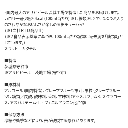
・国内最大のアサヒビール茨城工場で製造した商品をお届けします。
カロリー最少級20kcal（100ml当たり）※1、糖類0※２で、つぶつぶ入り
のさわやかなおいしさが楽しめる缶チューハイ！
（※1当社ＲＴＤ商品比）
（※２食品表示基準に基づき、100ml当たり糖類0.5g未満を「糖類0」と
しています。）
スラット カクテル
■製造
茨城県守谷市
※アサヒビール 茨城工場（守谷市）
■原材料
アルコール（国内製造）、グレープフルーツ果汁、果粒（グレープフルー
ツ）、糖類／炭酸、酸味料、香料、甘味料（アセスルファムＫ、スクラロー
ス、アスパルテーム・Ｌ‐フェニルアラニン化合物）
■保存方法
冷結や衝撃などにより、缶が破裂する恐れがあります。