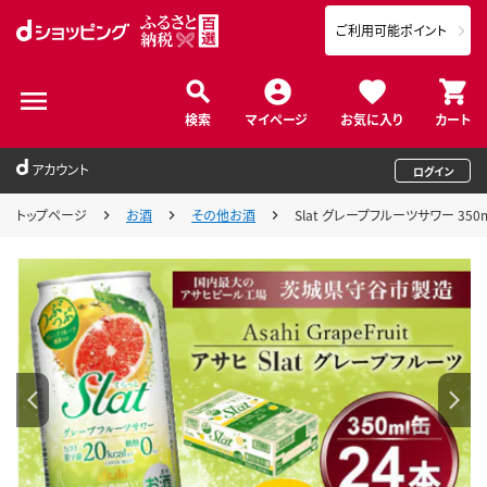
ご利用可能ポイント
検索
マイページ
お気に入り
カート
アカウント
ログイン
トップページ
お酒
その他お酒
Slat グレープフルーツサワー 350