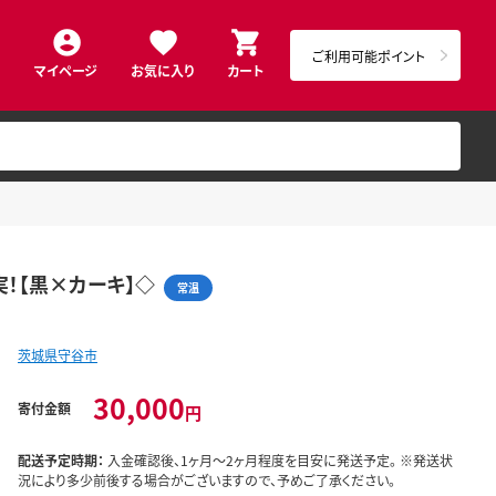
ご利用可能ポイント
マイページ
お気に入り
カート
実！【黒×カーキ】◇
常温
茨城県守谷市
30,000
寄付金額
円
配送予定時期：
入金確認後、1ヶ月～2ヶ月程度を目安に発送予定。 ※発送状
況により多少前後する場合がございますので、予めご了承ください。