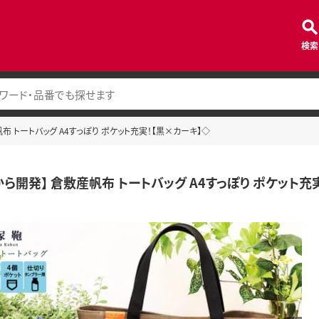
検索
布 トートバッグ A4すっぽり ポケット充実！【黒×カーキ】◇
から開発】 倉敷産帆布 トートバッグ A4すっぽり ポケット充