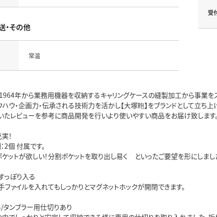
受
送・その他
常温
1964年から業務用機器を収納するキャリングケースの縫製加工から事業をス
ウハウ・企画力・伝承される技術力を活かし【大塚鞄】をブランドとして立ち上げ
いたレビューを参考に商品開発を行いより使いやすい商品をお届け致します
充実！
：2個 付属です。
ポケットが欲しい！分割ポケットを取り出し易く といったご要望を形にしまし
すっぽり入る
厚手ファイルを入れてもしっかりとマグネットホックが開閉できます。
ル/タンブラー用仕切りあり