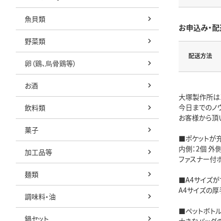
魚貝類
お申込み・配
野菜類
配送方法
卵（鶏、烏骨鶏等）
お酒
大塚製作所は
今日までのノ
飲料類
お客様から頂
菓子
■ポケットが
内側：2個 外側
加工品等
ファスナー付
麺類
■A4サイズが
A4サイズの
調味料・油
■ペットボト
鍋セット