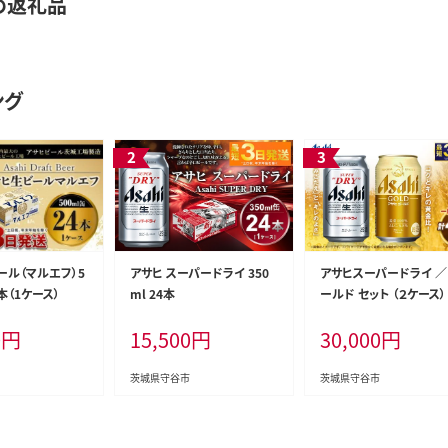
め返礼品
ング
ール（マルエフ）5
アサヒ スーパードライ 350
アサヒスーパードライ ／
本（1ケース）
ml 24本
ールド セット （２ケース） 
サヒビール ビール 生ビ
0
円
15,500
円
30,000
円
缶ビール お酒 酒 アル
ル 茨城県 守谷市
茨城県守谷市
茨城県守谷市