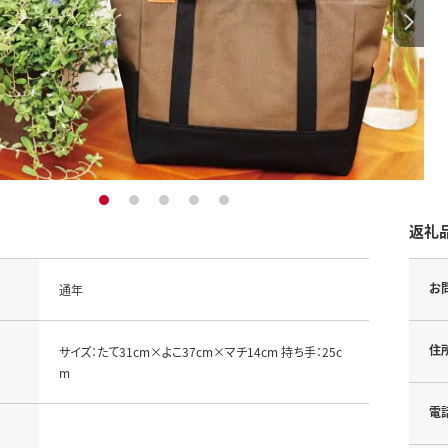
1
2
3
4
5
返礼
お
通年
住
サイズ：たて31cm×よこ37cm×マチ14cm 持ち手：25c
m
電