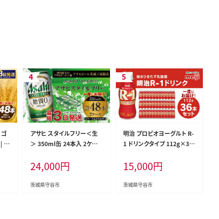
 ゴ
アサヒ スタイルフリー＜生
明治 プロビオヨーグルト R-
| ア
＞ 350ml缶 24本入 2ケー
1 ドリンクタイプ 112g×36
ール
ス
本セット ヨーグルトドリンク
24,000
円
15,000
円
コー
茨城県守谷市
茨城県守谷市