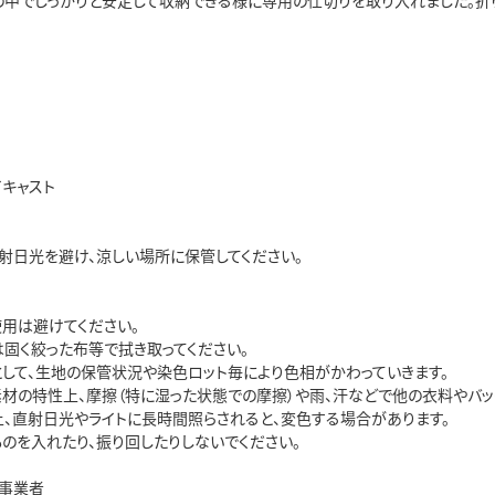
の中でしっかりと安定して収納できる様に専用の仕切りを取り入れました。折
イキャスト
直射日光を避け、涼しい場所に保管してください。
使用は避けてください。
は固く絞った布等で拭き取ってください。
として、生地の保管状況や染色ロット毎により色相がかわっていきます。
素材の特性上、摩擦（特に湿った状態での摩擦）や雨、汗などで他の衣料やバッ
上、直射日光やライトに長時間照らされると、変色する場合があります。
ものを入れたり、振り回したりしないでください。
事業者