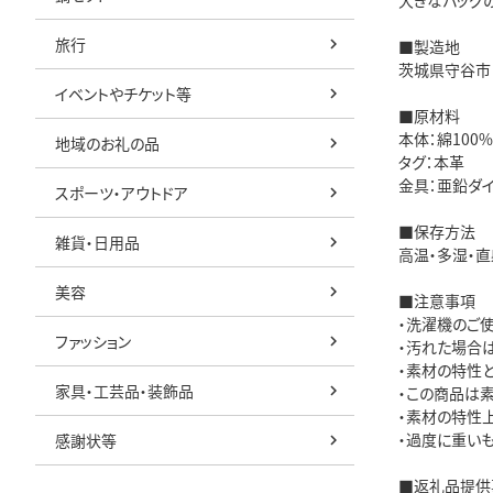
大きなバッグ
旅行
■製造地
茨城県守谷市
イベントやチケット等
■原材料
本体：綿100%
地域のお礼の品
タグ：本革
金具：亜鉛ダ
スポーツ・アウトドア
■保存方法
雑貨・日用品
高温・多湿・
美容
■注意事項
・洗濯機のご
ファッション
・汚れた場合
・素材の特性
家具・工芸品・装飾品
・この商品は
・素材の特性
・過度に重い
感謝状等
■返礼品提供