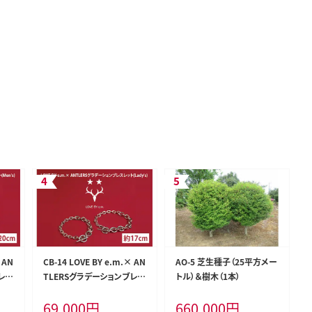
 AN
CB-14 LOVE BY e.m.× AN
AO-5 芝生種子（25平方メー
レス
TLERSグラデーションブレス
トル）＆樹木（1本）
レット(Lady's)
69,000
円
660,000
円