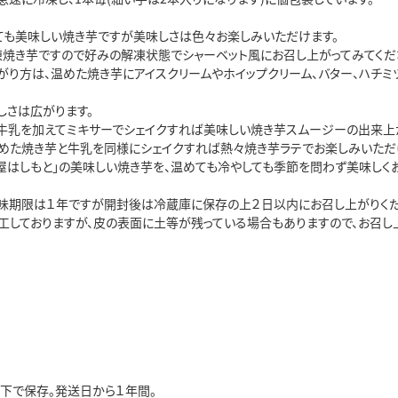
ても美味しい焼き芋ですが美味しさは色々お楽しみいただけます。
凍焼き芋ですので好みの解凍状態でシャーベット風にお召し上がってみてくだ
がり方は、温めた焼き芋にアイスクリームやホイップクリーム、バター、ハチミ
しさは広がります。
牛乳を加えてミキサーでシェイクすれば美味しい焼き芋スムージーの出来上
めた焼き芋と牛乳を同様にシェイクすれば熱々焼き芋ラテでお楽しみいただ
芋屋はしもと」の美味しい焼き芋を、温めても冷やしても季節を問わず美味しく
味期限は１年ですが開封後は冷蔵庫に保存の上２日以内にお召し上がりくだ
工しておりますが、皮の表面に土等が残っている場合もありますので、お召し
以下で保存。発送日から１年間。