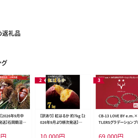
め返礼品
ング
【2026年9月中
【訳あり】 紅はるか 約7kg 【2
CB-13 LOVE BY e.m.×
発送】石岡鶴沼の
026年9月より順次発送】｜
TLERSグラデーションブ
（茨城県共通返礼
紅はるか 無選別 先行予約
レット(Men's)
0
円
10,000
円
69,000
円
産）｜茨城県 行方
行方台地 さつまいも 茨城県