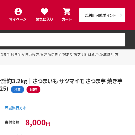
ご利用可能ポイント
マイページ
お気に入り
カート
ま芋 焼き芋 やきいも 冷凍 冷凍焼き芋 訳あり 訳アリ 紅はるか 茨城県 行方
3.2kg｜さつまいも サツマイモ さつま芋 焼き芋
25)
冷凍
NEW
茨城県行方市
8,000
寄付金額
円