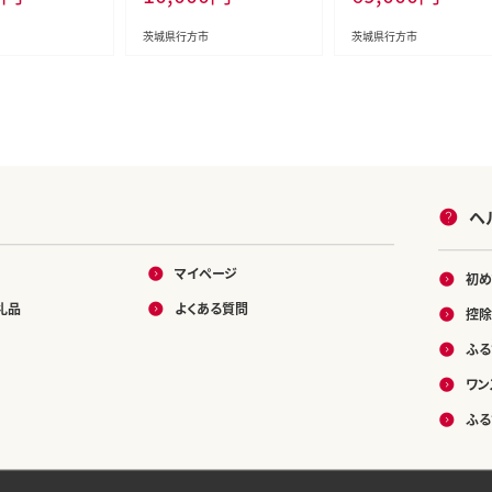
秋 旬 無農薬(ER-
(CU-55-7)
茨城県行方市
茨城県行方市
ヘ
マイページ
初め
礼品
よくある質問
控除
ふる
ワン
ふる