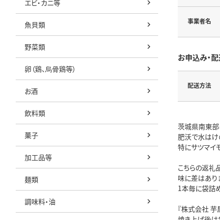
エビ・カニ等
事業者名
魚貝類
野菜類
お申込み・配
卵（鶏、烏骨鶏等）
配送方法
お酒
飲料類
茨城県南東部
菓子
肥沃で水はけ
特にサツマイ
加工品等
こちらの返礼
味に差はあり
麺類
1本毎に袋詰
調味料・油
『株式会社 
焼き上げ後は