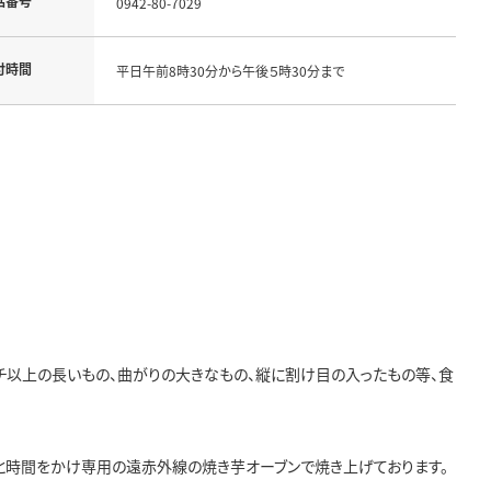
話番号
0942-80-7029
付時間
平日午前8時30分から午後５時30分まで
ンチ以上の長いもの、曲がりの大きなもの、縦に割け目の入ったもの等、食
りと時間をかけ専用の遠赤外線の焼き芋オーブンで焼き上げております。