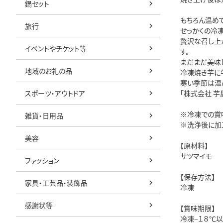
鍋セット
もちろん温め
旅行
せっかくの冷
贅沢な召し上
イベントやチケット等
す。
まだまだ美味
地域のお礼の品
冷凍焼き芋に
寒い季節は温
スポーツ・アウトドア
「株式会社 
※冷凍での賞
雑貨・日用品
※洗浄後に加
美容
【原材料】
サツマイモ
ファッション
【保存方法】
家具・工芸品・装飾品
冷凍
感謝状等
【賞味期限】
冷凍−１８℃