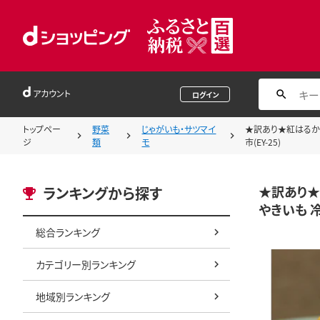
アカウント
ログイン
トップペー
野菜
じゃがいも・サツマイ
★訳あり★紅はるか冷
ジ
類
モ
市(EY-25)
★訳あり★
ランキングから探す
やきいも 冷
総合ランキング
カテゴリー別ランキング
地域別ランキング