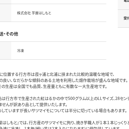
電
株式会社 芋屋はしもと
受
送・その他
冷凍
に位置する行方市は霞ヶ浦と北浦に挟まれた比較的温暖な地域で、
の良い、なだらかな傾斜のある土地を利用した畑作栽培が盛んな地域です。
モの生産は全国でも品質、生産量ともに有数な一大生産地です。
品は行方市で生産された紅はるかの中で500グラム以上のLLサイズ、28セ
ませんが訳あり品として提供いたします。
めしていますが長いサツマイモについては半分に切っている場合もあります。
芋屋はしもと』では、行方産のサツマイモに拘り、焼き芋職人が１本１本じっく
急速に冷凍し、1本毎(細い芋は2本入りになります)に個包装しています。