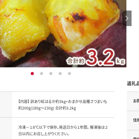
1
2
3
4
5
返礼
お
【内容】 訳あり紅はるか約3kg+おまかせ品種さつまいも
約200g(180g～230g) 合計約3.2kg
住
冷凍－１８℃以下で保存。発送日から１年間。 解凍後は２
日以内にお召し上がりください。