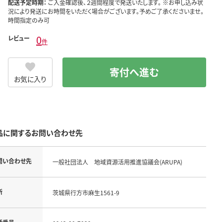
配送予定時期：
ご入金確認後、２週間程度で発送いたします。 ※お申し込み状
況により発送にお時間をいただく場合がございます。予めご了承くださいませ。
時間指定のみ可
0
レビュー
件
寄付へ進む
お気に入り
品に関するお問い合わせ先
問い合わせ先
一般社団法人 地域資源活用推進協議会(ARUPA)
所
茨城県行方市麻生1561-9