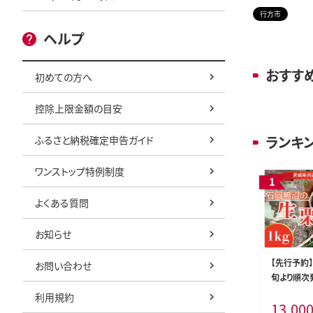
行方市
ヘルプ
おすす
初めての方へ
控除上限金額の目安
ランキ
ふるさと納税確定申告ガイド
ワンストップ特例制度
よくある質問
お知らせ
【先行予約】
お問い合わせ
旬より順次
生栗 1kg
利用規約
13,00
品・石岡市