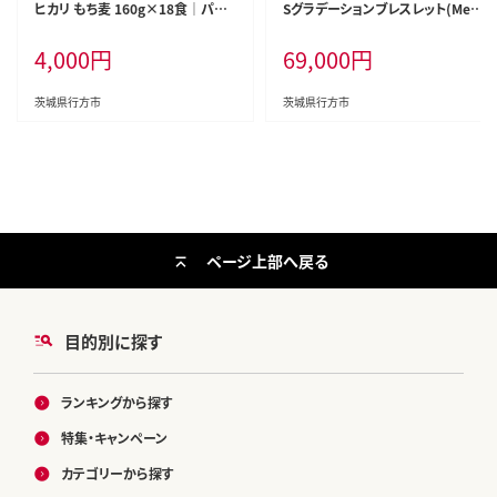
ヒカリ もち麦 160g×18食｜パッ
Sグラデーションブレスレット(Me
クライス スピード 茨城県 行方市
n's)
4,000
円
69,000
円
(HE-5)
茨城県行方市
茨城県行方市
ページ上部へ戻る
目的別に探す
ランキングから探す
特集・キャンペーン
カテゴリーから探す