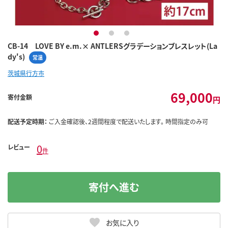
1
2
3
CB-14 LOVE BY e.m.× ANTLERSグラデーションブレスレット(La
dy's)
常温
茨城県行方市
69,000
寄付金額
円
配送予定時期：
ご入金確認後、2週間程度で配送いたします。 時間指定のみ可
0
レビュー
件
寄付へ進む
お気に入り