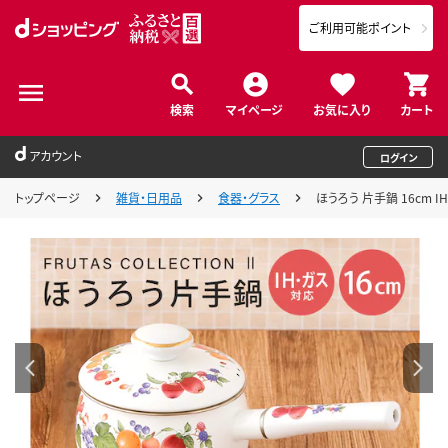
ご利用可能ポイント
検索
マイページ
お気に入り
カート
アカウント
ログイン
トップページ
雑貨・日用品
食器・グラス
ほうろう 片手鍋 16cm IH