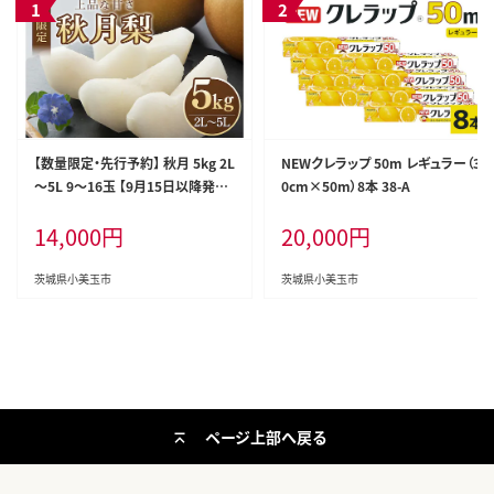
【数量限定・先行予約】 秋月 5kg 2L
NEWクレラップ 50m レギュラー（3
～5L 9～16玉 【9月15日以降発送
0cm×50m）8本 38-A
予定】 70-D
14,000
円
20,000
円
茨城県小美玉市
茨城県小美玉市
ページ上部へ戻る