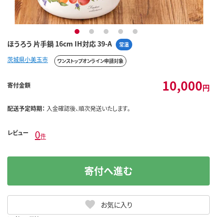
1
2
3
4
5
ほうろう 片手鍋 16cm IH対応 39-A
常温
茨城県小美玉市
ワンストップオンライン申請対象
10,000
寄付金額
円
配送予定時期：
入金確認後、順次発送いたします。
0
レビュー
件
寄付へ進む
お気に入り