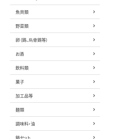
魚貝類
野菜類
卵（鶏、烏骨鶏等）
お酒
飲料類
菓子
加工品等
麺類
調味料・油
鍋セット