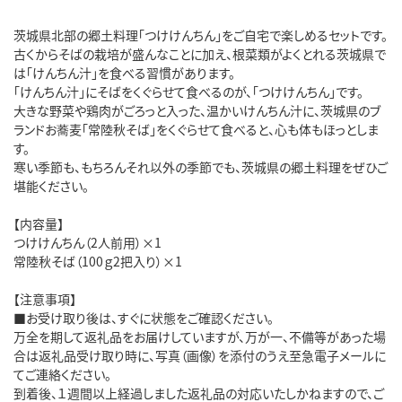
茨城県北部の郷土料理「つけけんちん」をご自宅で楽しめるセットです。
古くからそばの栽培が盛んなことに加え、根菜類がよくとれる茨城県で
は「けんちん汁」を食べる習慣があります。
「けんちん汁」にそばをくぐらせて食べるのが、「つけけんちん」です。
大きな野菜や鶏肉がごろっと入った、温かいけんちん汁に、茨城県のブ
ランドお蕎麦「常陸秋そば」をくぐらせて食べると、心も体もほっとしま
す。
寒い季節も、もちろんそれ以外の季節でも、茨城県の郷土料理をぜひご
堪能ください。
【内容量】
つけけんちん（2人前用）×1
常陸秋そば（100ｇ2把入り）×1
【注意事項】
■お受け取り後は、すぐに状態をご確認ください。
万全を期して返礼品をお届けしていますが、万が一、不備等があった場
合は返礼品受け取り時に、写真（画像）を添付のうえ至急電子メールに
てご連絡ください。
到着後、１週間以上経過しました返礼品の対応いたしかねますので、ご