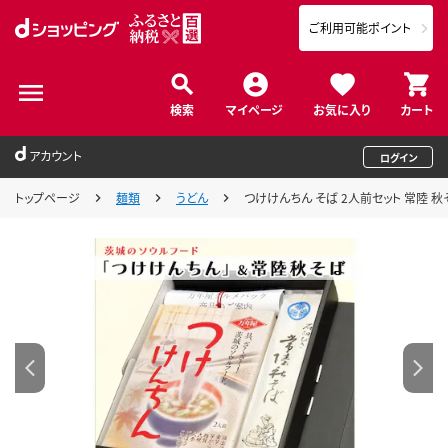
ご利用可能ポイント
検索
マイページ
お気に入り
カート
アカウント
ログイン
トップページ
麺類
うどん
つけけんちん そば 2人前セット 常陸 秋