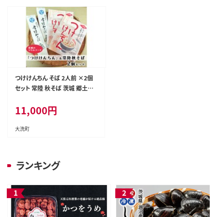
つけけんちん そば 2人前 ×2個
セット 常陸 秋そば 茨城 郷土料
理 蕎麦 けんちん汁
11,000
円
大洗町
ランキング