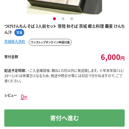
1
2
3
つけけんちん そば 2人前セット 常陸 秋そば 茨城 郷土料理 蕎麦 けんち
ん汁
常温
茨城県大洗町
ワンストップオンライン申請対象
6,000
寄付金額
円
配送予定時期：
・ご入金確認後、概ね1カ月以内に発送致します。 ※年末年始（12/
29～1/4）は休業日となるため、発送や問合せ等には対応できかねますので、ご了
承ください。
0
レビュー
件
寄付へ進む