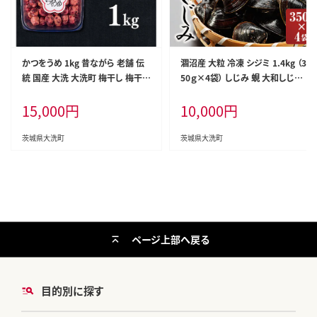
かつをうめ 1kg 昔ながら 老舗 伝
涸沼産 大粒 冷凍 シジミ 1.4kg （3
統 国産 大洗 大洗町 梅干し 梅干
50ｇ×4袋） しじみ 蜆 大和しじみ
梅 うめぼし うめ
ヤマトシジミ 大玉 砂抜き済 冷凍
15,000
円
10,000
円
味噌汁 スープ 魚貝類 貝 オルニチ
ン コハク酸 小分け
茨城県大洗町
茨城県大洗町
ページ上部へ戻る
目的別に探す