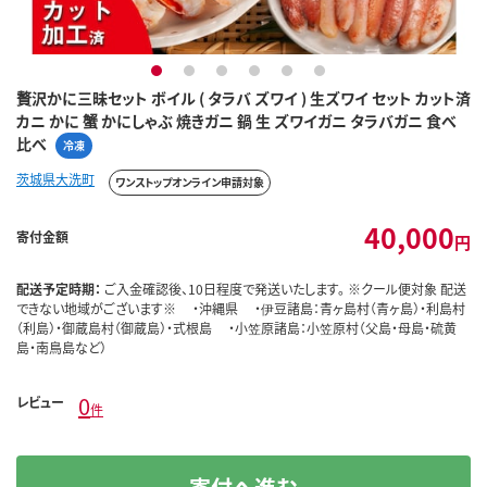
1
2
3
4
5
6
贅沢かに三昧セット ボイル ( タラバ ズワイ ) 生ズワイ セット カット済
カニ かに 蟹 かにしゃぶ 焼きガニ 鍋 生 ズワイガニ タラバガニ 食べ
比べ
冷凍
茨城県大洗町
ワンストップオンライン申請対象
40,000
寄付金額
円
配送予定時期：
ご入金確認後、10日程度で発送いたします。 ※クール便対象 配送
できない地域がございます※ ・沖縄県 ・伊豆諸島：青ヶ島村（青ヶ島）・利島村
（利島）・御蔵島村（御蔵島）・式根島 ・小笠原諸島：小笠原村（父島・母島・硫黄
島・南鳥島など）
0
レビュー
件