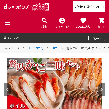
ご利用可能ポイント
検索
マイページ
お気に入り
カート
アカウント
ログイン
トップページ
エビ・カニ等
カニ
贅沢かに三昧セット ボイル ( タラバ