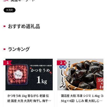
大洗町
おすすめ返礼品
ランキング
かつをうめ 1kg 昔ながら 老舗 伝
涸沼産 大粒 冷凍 シジミ 1.4kg （3
統 国産 大洗 大洗町 梅干し 梅干
50ｇ×4袋） しじみ 蜆 大和しじみ
梅 うめぼし うめ
ヤマトシジミ 大玉 砂抜き済 冷凍