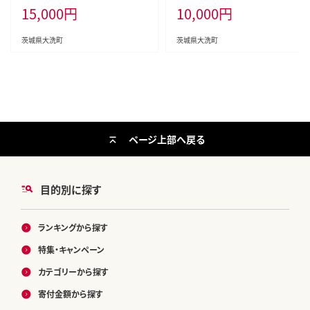
15,000
円
10,000
円
味噌汁 スープ 魚貝類 貝 オルニチ
ン コハク酸 小分け
茨城県大洗町
茨城県大洗町
ページ上部へ戻る
目的別に探す
ランキングから探す
特集・キャンペーン
カテゴリーから探す
寄付金額から探す