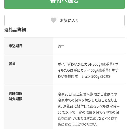
寄付へ進む
お気に入り
返礼品詳細
申込期日
通年
容量
ボイルずわいがにカット500g（総重量） ボ
イルたらばがにカット400g（総重量） 生ず
わい蟹棒肉ポーション 500g (20本)
賞味期限
冷凍90日 ※上記賞味期限がご家庭での
消費期限
冷凍庫での保管を想定した期日となりま
す。 返礼品に貼付してあるラベルは常時－
20℃以下で一定の温度を保てる中での保
管を想定しておりますため、なるべくお早
めにお召し上がりください。