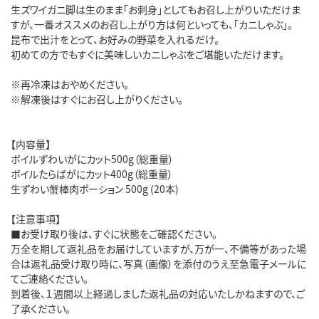
生ズワイガニ脚は生のまま「お刺身」としてもお召し上がりいただけま
すが、一番オススメのお召し上がり方は何といっても、「カニしゃぶ」。
昆布で出汁をとって、お好みの野菜を入れるだけ。
初めての方でもすぐに美味しいカニしゃぶをご堪能いただけます。
※再冷凍はおやめください。
※解凍後はすぐにお召し上がりください。
【内容量】
ボイルずわいがにカット500g（総重量）
ボイルたらばがにカット400g（総重量）
生ずわい蟹棒肉ポーション 500g (20本)
【注意事項】
■お受け取り後は、すぐに状態をご確認ください。
万全を期して返礼品をお届けしていますが、万が一、不備等があった場
合は返礼品受け取り時に、写真（画像）を添付のうえ至急電子メールに
てご連絡ください。
到着後、１週間以上経過しました返礼品の対応いたしかねますので、ご
了承ください。