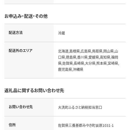
お申込み・配送・その他
配送方法
冷蔵
配送外のエリア
北海道,島根県,広島県,鳥取県,岡山県,山
口県,徳島県,香川県,愛媛県,高知県,福岡
県,佐賀県,長崎県,大分県,熊本県,宮崎県,
鹿児島県,沖縄県
返礼品に関するお問い合わせ先
お問い合わせ先
大洗町ふるさと納税担当窓口
住所
佐賀県三養基郡みやき町簑原1031-1