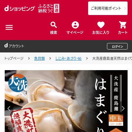
ご利用可能ポイント
検索
マイページ
お気に入り
カート
アカウント
ログイン
トップページ
魚貝類
しじみ・あさり・蛤
大洗産鹿島灘天然はまぐり 2