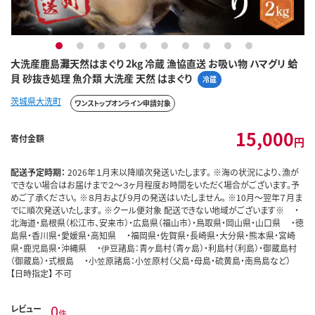
1
2
3
4
5
6
7
8
9
10
大洗産鹿島灘天然はまぐり 2kg 冷蔵 漁協直送 お吸い物 ハマグリ 蛤
貝 砂抜き処理 魚介類 大洗産 天然 はまぐり
冷蔵
茨城県大洗町
ワンストップオンライン申請対象
15,000
寄付金額
円
配送予定時期：
2026年１月末以降順次発送いたします。 ※海の状況により、漁が
できない場合はお届けまで２～３ヶ月程度お時間をいただく場合がございます。予
めご了承ください。 ※８月および９月の発送はいたしません。 ※10月～翌年７月ま
でに順次発送いたします。 ※クール便対象 配送できない地域がございます※ ・
北海道・島根県（松江市、安来市）・広島県（福山市）・鳥取県・岡山県・山口県 ・徳
島県・香川県・愛媛県・高知県 ・福岡県・佐賀県・長崎県・大分県・熊本県・宮崎
県・鹿児島県・沖縄県 ・伊豆諸島：青ヶ島村（青ヶ島）・利島村（利島）・御蔵島村
（御蔵島）・式根島 ・小笠原諸島：小笠原村（父島・母島・硫黄島・南鳥島など）
【日時指定】 不可
0
レビュー
件