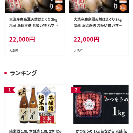
大洗産鹿島灘天然はまぐり 3kg
大洗産鹿島灘天然はまぐり 3kg
冷蔵 漁協直送 お吸い物 ハマグ
冷蔵 漁協直送 お吸い物 ハマグ
リ 蛤 貝 砂抜き処理 魚介類 大洗
リ 蛤 貝 砂抜き処理 魚介類 大洗
22,000
円
22,000
円
産 天然 はまぐり
産 天然 はまぐり
大洗町
大洗町
ランキング
純米酒 1.8L 本醸造 1.8L 2本 セッ
かつをうめ 1kg 昔ながら 老舗 伝