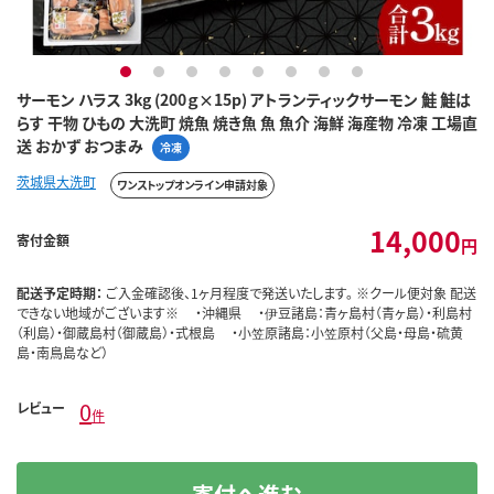
1
2
3
4
5
6
7
8
サーモン ハラス 3kg (200ｇ×15p) アトランティックサーモン 鮭 鮭は
らす 干物 ひもの 大洗町 焼魚 焼き魚 魚 魚介 海鮮 海産物 冷凍 工場直
送 おかず おつまみ
冷凍
茨城県大洗町
ワンストップオンライン申請対象
14,000
寄付金額
円
配送予定時期：
ご入金確認後、1ヶ月程度で発送いたします。 ※クール便対象 配送
できない地域がございます※ ・沖縄県 ・伊豆諸島：青ヶ島村（青ヶ島）・利島村
（利島）・御蔵島村（御蔵島）・式根島 ・小笠原諸島：小笠原村（父島・母島・硫黄
島・南鳥島など）
0
レビュー
件