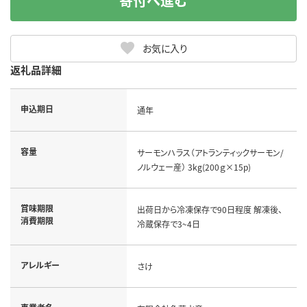
寄付へ進む
お気に入り
返礼品詳細
申込期日
通年
容量
サーモンハラス（アトランティックサーモン/
ノルウェー産） 3kg(200ｇ×15p)
賞味期限
出荷日から冷凍保存で90日程度 解凍後、
消費期限
冷蔵保存で3~4日
アレルギー
さけ