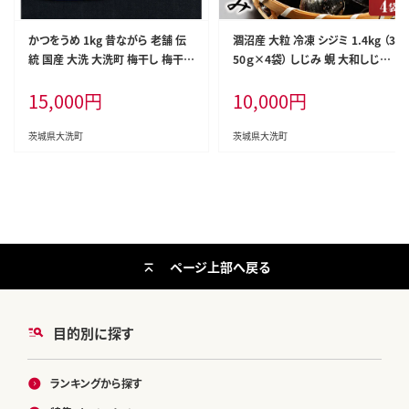
かつをうめ 1kg 昔ながら 老舗 伝
涸沼産 大粒 冷凍 シジミ 1.4kg （3
統 国産 大洗 大洗町 梅干し 梅干
50ｇ×4袋） しじみ 蜆 大和しじみ
梅 うめぼし うめ
ヤマトシジミ 大玉 砂抜き済 冷凍
15,000
円
10,000
円
味噌汁 スープ 魚貝類 貝 オルニチ
ン コハク酸 小分け
茨城県大洗町
茨城県大洗町
ページ上部へ戻る
目的別に探す
ランキングから探す