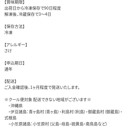
【賞味期限】
出荷日から冷凍保存で90日程度
解凍後、冷蔵保存で3～4日
【保存方法】
冷凍
【アレルギー】
さけ
【申込期日】
通年
【配送】
ご入金確認後、1ヶ月程度で発送いたします。
※クール便対象 配送できない地域がございます※
・沖縄県
・伊豆諸島：青ヶ島村（青ヶ島）・利島村（利島）・御蔵島村（御蔵島）・
式根島
・小笠原諸島：小笠原村（父島・母島・硫黄島・南鳥島など）