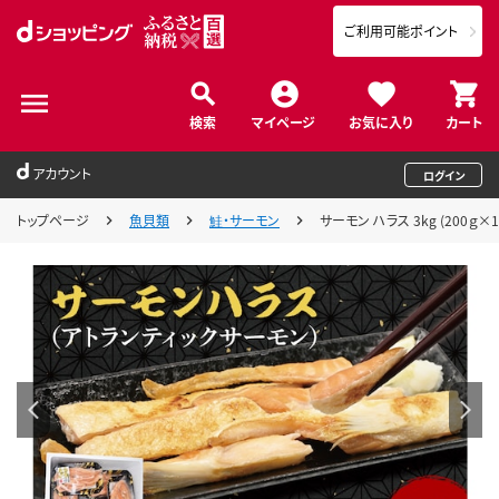
ご利用可能ポイント
検索
マイページ
お気に入り
カート
アカウント
ログイン
トップページ
魚貝類
鮭・サーモン
サーモン ハラス 3kg (200