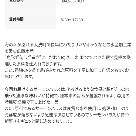
電話番号
0942-80-7027
受付時間
8：30〜17：30
海の幸が溢れる大洗町で長年にわたりサバやホッケなどの水産加工業
を営む魚藤水産。
”魚”の”旬”と”旨さ”にこだわり続け、これまで培ってきた眼で見極め厳
選した原料を仕入れております。
また、熟練の技術で選び抜かれた原料を丁寧に加工し自信をもってお
届けいたします。
今回お届けするサーモンハラスは、とろけるような食感と脂がたっぷり
乗った濃厚な味わいが特徴で、鮭本来の旨みが凝縮されるよう専用の
冷風乾燥機で干し上げた一品。
また、原料であるサーモンハラスは良質な水を使用し、処理・加工のう
え鮮度が落ちないよう急速冷凍させているのでサーモンハラスが持つ
新鮮さをギュッと閉じ込めております。