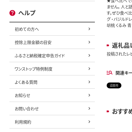
★食べ比べで
ません。 人と
ヘルプ
す。ぜひ食べ比
グ ・バジルド
胡桃 くるみ 青
初めての方へ
控除上限金額の目安
返礼品
投稿されたレ
ふるさと納税確定申告ガイド
ワンストップ特例制度
関連キ
よくある質問
沼田市
お知らせ
お問い合わせ
おすす
利用規約