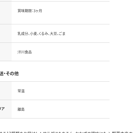
賞味期限：3ヶ月
乳成分、小麦、くるみ、大豆、ごま
泙川食品
送・その他
常温
リア
離島