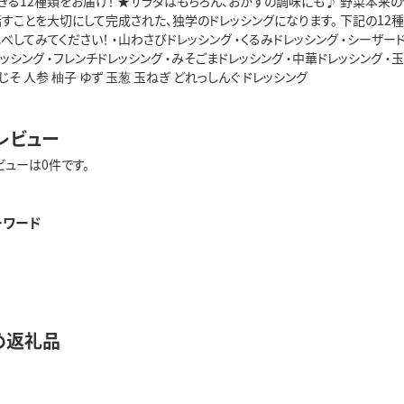
きる12種類をお届け！ ★サラダはもちろん、おかずの調味にも♪ 野菜本
話すことを大切にして完成された、独学のドレッシングになります。 下記の12
べしてみてください！ ・山わさびドレッシング ・くるみドレッシング ・シーザード
レッシング ・フレンチドレッシング ・みそごまドレッシング ・中華ドレッシング ・
じそ 人参 柚子 ゆず 玉葱 玉ねぎ どれっしんぐ ドレッシング
レビュー
ビューは0件です。
ーワード
め返礼品