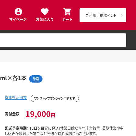
ご利用可能ポイント
マイページ
お気に入り
カート
ml×各1本
常温
群馬県沼田市
ワンストップオンライン申請対象
19,000
寄付金額
円
配送予定時期：
10日を目安に発送(休業日除く)※年末年始等、長期休業や申
し込みが殺到した場合など発送が遅れる場合もございます。