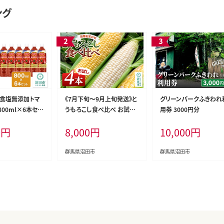
ング
 食塩無添加トマ
《7月下旬～9月上旬発送》と
グリーンパークふきわれ
800ml×6本セッ
うもろこし食べ比べ お試し4
用券 3000円分
沼田市製造製品
本セット 山口いちご園
0
円
8,000
円
10,000
円
ト】デルモンテ De
 キッコーマン 野菜
と]
群馬県沼田市
群馬県沼田市