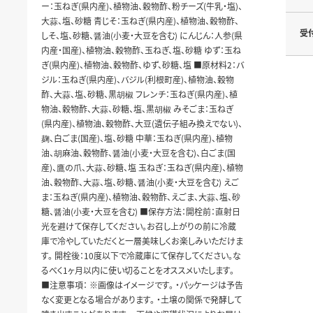
ー：玉ねぎ(県内産)、植物油、穀物酢、粉チーズ(牛乳・塩)、
大蒜、塩、砂糖 青じそ：玉ねぎ(県内産)、植物油、穀物酢、
受
しそ、塩、砂糖、醤油(小麦・大豆を含む) にんじん：人参(県
内産・国産)、植物油、穀物酢、玉ねぎ、塩、砂糖 ゆず：玉ね
ぎ(県内産)、植物油、穀物酢、ゆず、砂糖、塩 ■原材料2：バ
ジル：玉ねぎ(県内産)、バジル(利根町産)、植物油、穀物
酢、大蒜、塩、砂糖、黒胡椒 フレンチ：玉ねぎ(県内産)、植
物油、穀物酢、大蒜、砂糖、塩、黒胡椒 みそごま：玉ねぎ
(県内産)、植物油、穀物酢、大豆(遺伝子組み換えでない)、
麹、白ごま(国産)、塩、砂糖 中華：玉ねぎ(県内産)、植物
油、胡麻油、穀物酢、醤油(小麦・大豆を含む)、白ごま(国
産)、鷹の爪、大蒜、砂糖、塩 玉ねぎ：玉ねぎ(県内産)、植物
油、穀物酢、大蒜、塩、砂糖、醤油(小麦・大豆を含む) えご
ま：玉ねぎ(県内産)、植物油、穀物酢、えごま、大蒜、塩、砂
糖、醤油(小麦・大豆を含む) ■保存方法：開栓前：直射日
光を避けて保存してください。お召し上がりの前に冷蔵
庫で冷やしていただくと一層美味しくお楽しみいただけま
す。 開栓後：10度以下で冷蔵庫にて保存してください。な
るべく1ヶ月以内に使い切ることをオススメいたします。
■注意事項： ※画像はイメージです。 ・パッケージは予告
なく変更となる場合があります。 ・土壌の関係で発酵して