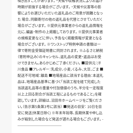
噴き出すことがあります。 ・天候や収穫状況によりお届け
時期が前後する場合がございます。 ・天候や災害等の影
響によりお選びいただいた返礼品のご用意が困難となっ
た 場合、同額寄付の他の返礼品を代替とさせていただく
場合がございます。 ※提供元事業者からの返礼品情報を
元に、編纂・制作の上掲載しております。 ※提供元事業者
の規格変更などに伴い、予告なく掲載情報が変更となる
場合がございます。 ※ワンストップ特例申請の書類は一
律で寄附金受領証明書に同封されます。 ※ふるさと納税
（寄附申込み）のキャンセル、返礼品の変更・返品はお受
けできません。あらかじめご了承ください。 ■提供元：泙
川食品 ■アレルギー：乳成分、小麦、くるみ、大豆、ごま ■
配送不可地域：離島 ■地場産品に該当する理由：本返礼
品は、地場産品基準に基づく「当該工程を経て完成した
当該返礼品等の重量や付加価値のうち、半分を一定程度
以上上回る割合が当該工程によるものであること」を確
認しています。詳細は、沼田市ホームページをご覧くださ
い。（告示第5条第3号に該当） ■発送の目安： 10日を目
安に発送(休業日除く) ※年末年始等、長期休業や申し込
みが殺到した場合など発送が遅れる場合もございます。 -
-------------------------------------