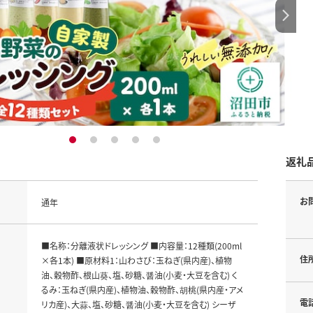
1
2
3
4
5
返礼
お
通年
■名称：分離液状ドレッシング ■内容量：12種類(200ml
住
×各1本) ■原材料1：山わさび：玉ねぎ(県内産)、植物
油、穀物酢、根山葵、塩、砂糖、醤油(小麦・大豆を含む) く
るみ：玉ねぎ(県内産)、植物油、穀物酢、胡桃(県内産・アメ
電
リカ産)、大蒜、塩、砂糖、醤油(小麦・大豆を含む) シーザ