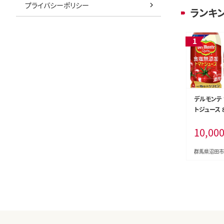
プライバシーポリシー
ランキ
デルモンテ
トジュース 
ト 群馬県
10,00
[【野菜セッ
l Monte
トマト とま
群馬県沼田市