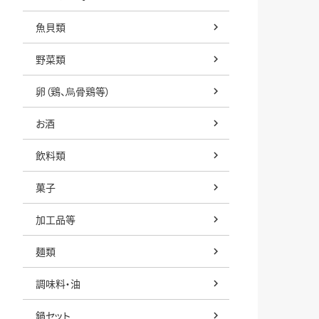
魚貝類
野菜類
卵（鶏、烏骨鶏等）
お酒
飲料類
菓子
加工品等
麺類
調味料・油
鍋セット