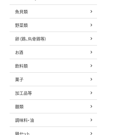
魚貝類
野菜類
卵（鶏、烏骨鶏等）
お酒
飲料類
菓子
加工品等
麺類
調味料・油
鍋セット