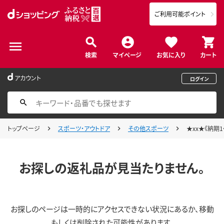
ご利用可能ポイント
検索
マイページ
お気に入り
カート
アカウント
ログイン
トップページ
スポーツ・アウトドア
その他スポーツ
★xx★《納期1
お探しの返礼品が見当たりません。
お探しのページは一時的にアクセスできない状況にあるか、移動
もしくは削除された可能性があります。