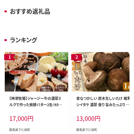
おすすめ返礼品
ランキング
【神津牧場】ジャージー牛の濃厚ミ
昔なつかしい 原木生しいたけ 椎茸
ルクで作った発酵バター2缶（450
シイタケ 濃厚 香り 旨みたっぷり だ
g） とモッツァレラ （100g） F21K-4
し うまみ ワンランク上 F21K-012
17,000
円
13,000
円
90
群馬県下仁田町
群馬県下仁田町