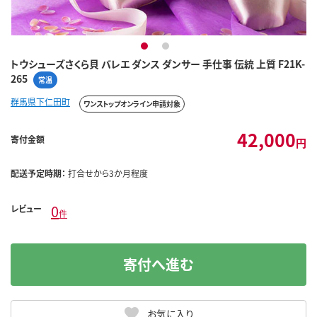
1
2
トウシューズさくら貝 バレエ ダンス ダンサー 手仕事 伝統 上質 F21K-
265
常温
群馬県下仁田町
ワンストップオンライン申請対象
42,000
寄付金額
円
配送予定時期：
打合せから3か月程度
0
レビュー
件
寄付へ進む
お気に入り