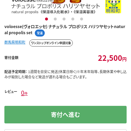
1
2
3
4
5
voloesse(ヴォロエッセ) ナチュラル プロポリス ハリツヤセットnatur
al propolis set
常温
群馬県明和町
ワンストップオンライン申請対象
22,500
寄付金額
円
配送予定時期：
1週間を目安に発送(休業日除く)※年末年始等、長期休業や申し込
みが殺到した場合など発送が遅れる場合もございます。
0
レビュー
件
寄付へ進む