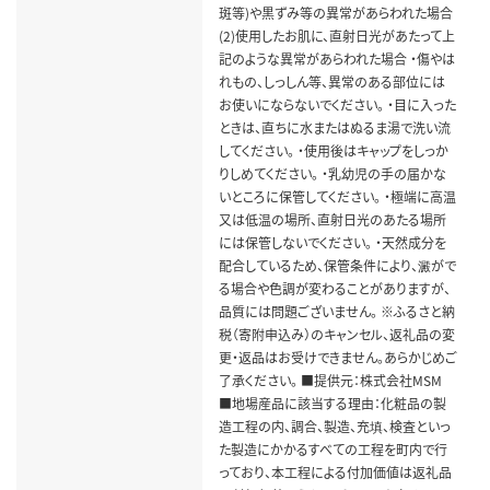
斑等)や黒ずみ等の異常があらわれた場合
(2)使用したお肌に、直射日光があたって上
記のような異常があらわれた場合 ・傷やは
れもの、しっしん等、異常のある部位には
お使いにならないでください。 ・目に入った
ときは、直ちに水またはぬるま湯で洗い流
してください。 ・使用後はキャップをしっか
りしめてください。 ・乳幼児の手の届かな
いところに保管してください。 ・極端に高温
又は低温の場所、直射日光のあたる場所
には保管しないでください。 ・天然成分を
配合しているため、保管条件により、澱がで
る場合や色調が変わることがありますが、
品質には問題ございません。 ※ふるさと納
税（寄附申込み）のキャンセル、返礼品の変
更・返品はお受けできません。あらかじめご
了承ください。 ■提供元：株式会社MSM
■地場産品に該当する理由：化粧品の製
造工程の内、調合、製造、充填、検査といっ
た製造にかかるすべての工程を町内で行
っており、本工程による付加価値は返礼品