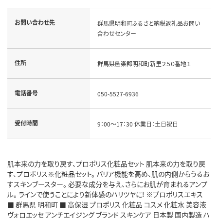
お問い合わせ先
群馬県明和町ふるさと納税返礼品お問い
合わせセンター
住所
群馬県邑楽郡明和町新里２５０番地１
電話番号
050-5527-6936
受付時間
9：00～17：30 休業日：土日祝日
肌本来の力を取り戻す、プロポリス化粧品セット 肌本来の力を取り戻
す、プロポリス※化粧品セット。 バリア機能を高め、肌の内側からうるお
すスキンブースター。 必要な成分を与え、さらにお肌が育まれるアンプ
ル。 ラインで使うことにより新体感のハリツヤに! ※プロポリスエキス
■ 群馬県 明和町 ■ 高保湿 プロポリス 化粧品 コスメ 化粧水 美容液
ヴォロエッセ アンチエイジング ブランド スキンケア 日本製 国内製造 ハ