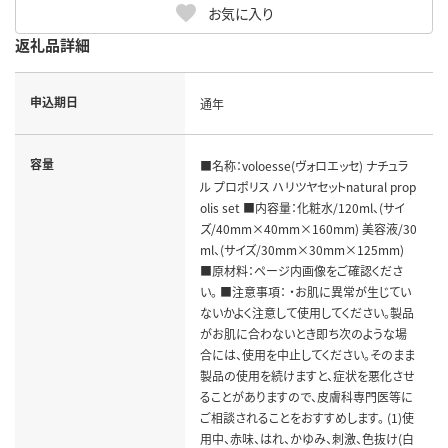
お気に入り
返礼品詳細
申込期日
通年
容量
■名称：voloesse(ヴォロエッセ) ナチュラ
ル プロポリス ハリツヤセットnatural prop
olis set ■内容量：化粧水/120ml、(サイ
ズ/40mm×40mm×160mm) 美容液/30
ml、(サイズ/30mm×30mm×125mm)
■原材料：ページ内画像をご確認くださ
い。 ■注意事項： ・お肌に異常が生じてい
ないかよく注意して使用してください。製品
がお肌に合わないとき即ち次のような場
合には、使用を中止してください。そのまま
製品の使用を続けますと、症状を悪化させ
ることがありますので、皮膚科専門医等に
ご相談されることをおすすめします。 (1)使
用中、赤味、はれ、かゆみ、刺激、色抜け(白