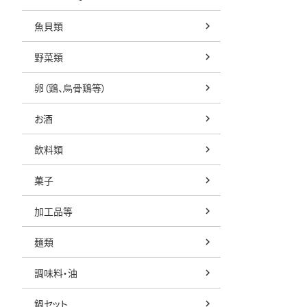
魚貝類
野菜類
卵（鶏、烏骨鶏等）
お酒
飲料類
菓子
加工品等
麺類
調味料・油
鍋セット