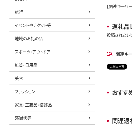
【関連キーワー
旅行
イベントやチケット等
返礼品
投稿されたレ
地域のお礼の品
スポーツ・アウトドア
関連キ
雑貨・日用品
大網白里市
美容
おすす
ファッション
家具・工芸品・装飾品
感謝状等
関連返