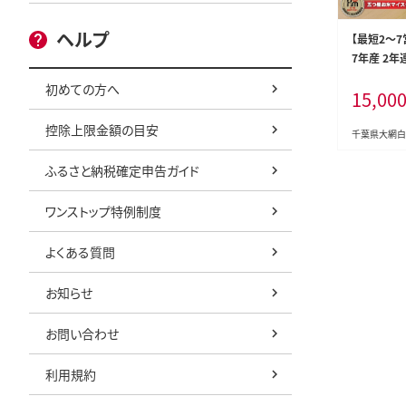
ヘルプ
【最短2～
7年産 2年
葉県産コシヒ
初めての方へ
15,00
×2袋） お
大網白里市 
控除上限金額の目安
米 こめ 送料
千葉県大網白
ふるさと納税確定申告ガイド
ワンストップ特例制度
よくある質問
お知らせ
お問い合わせ
利用規約