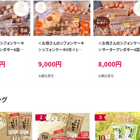
シフォンケーキ
＜お母さんのシフォンケーキ
＜お母さんのシフォンケ
ンダギー8袋
＞シフォンケーキ5号×1個
＞サーターアンダギー4袋
4袋ずつ） ふる
(プレーン)＋サーターアンダ
（プレーン、塩2袋ずつ） ふ
円
9,000
円
8,000
円
ーターアンダギ
ギー2袋（プレーン、塩1袋ず
さと納税 サーターアンダ
千葉県 大網白里
つ） ふるさと納税 ケーキ シフ
ー お菓子 千葉県 大網白
002
ォンケーキ サーターアンダギ
市 送料無料 V004
大網白里市
大網白里市
ー お菓子 千葉県 大網白里
市 送料無料 V003
ング