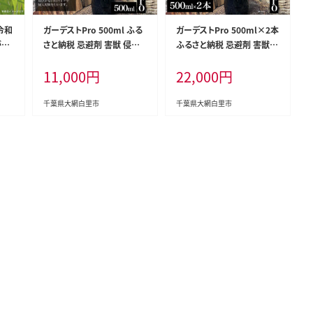
令和
ガーデストPro 500ml ふる
ガーデストPro 500ml×2本
ね」
さと納税 忌避剤 害獣 侵入
ふるさと納税 忌避剤 害獣
0k
防止 熊対策 クマ対策 猪対
侵入防止 熊対策 クマ対策
11,000
円
22,000
円
ふさ
策 イノシシ対策 鹿対策 シカ
猪対策 イノシシ対策 シカ対
料無
対策 猫除け 猫よけ 犬除け
策 鹿対策 猫除け 猫よけ 犬
犬よけ 千葉県 大網白里市
除け 犬よけ 千葉県 大網白
千葉県大網白里市
千葉県大網白里市
送料無料 AK001
里市 送料無料 AK002