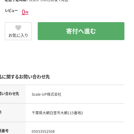
0
レビュー
件
寄付へ進む
お気に入り
品に関するお問い合わせ先
問い合わせ先
Scale-UP株式会社
所
千葉県大網白里市大網115番地2
話番号
05033552508