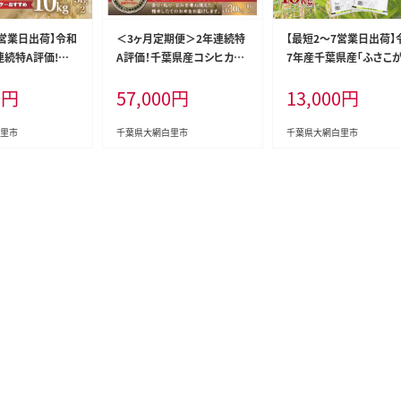
7営業日出荷】令和
＜3ヶ月定期便＞2年連続特
【最短2～7営業日出荷】
連続特A評価!千
A評価！千葉県産コシヒカリ1
7年産千葉県産「ふさこが
カリ10kg（5kg
0kg×3ヶ月連続 計30kg ふ
10kg（5kg×2袋） お米 1
0
円
57,000
円
13,000
円
米 10kg 千葉県産
るさと納税 米 お米 定期便 1
g 千葉県産 大網白里市 
コシヒカリ 米 精
0kg 3か月 30kg 千葉県産
こがね 米 精米 こめ 送
無料 E001
大網白里市コシヒカリ 精米
料 A004
里市
千葉県大網白里市
千葉県大網白里市
こめ 送料無料 E020