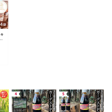
ーキ
る
ギ
里