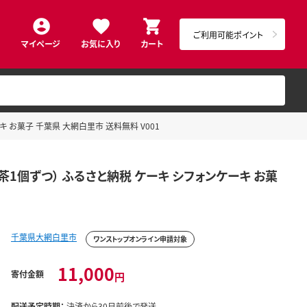
ご利用可能ポイント
マイページ
お気に入り
カート
 お菓子 千葉県 大網白里市 送料無料 V001
1個ずつ） ふるさと納税 ケーキ シフォンケーキ お菓
千葉県大網白里市
ワンストップオンライン申請対象
11,000
寄付金額
円
配送予定時期：
決済から30日前後で発送