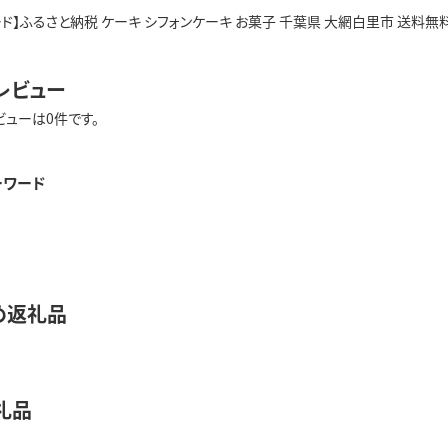
ド】ふるさと納税 ケーキ シフォンケーキ お菓子 千葉県 大網白里市 送料無
レビュー
ビューは0件です。
ーワード
め返礼品
礼品