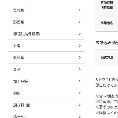
賞味期限
消費期限
魚貝類
野菜類
事業者名
卵（鶏、烏骨鶏等）
お申込み・配
お酒
飲料類
配送方法
菓子
サトウキビ農
加工品等
卵白だけでふ
麺類
※賞味期限：
※冷蔵庫にて
調味料・油
※夏季の間は
※画像はイメ
鍋セット