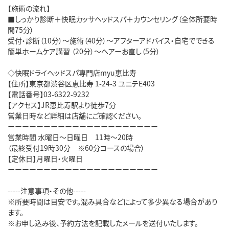
【施術の流れ】
■しっかり診断＋快眠カッサヘッドスパ＋カウンセリング（全体所要時
間75分）
受付・診断（10分）～施術（40分）～アフターアドバイス・自宅でできる
簡単ホームケア講習 （20分）～ヘアーお直し（5分）
◇快眠ドライヘッドスパ専門店myu恵比寿
【住所】東京都渋谷区恵比寿 1-24-3 ユニテE403
【電話番号】03-6322-9232
【アクセス】JR恵比寿駅より徒歩7分
営業日時など詳細は店舗にご確認ください。
ーーーーーーーーーーーーーーーーーーーーー
営業時間 水曜日～日曜日 11時～20時
（最終受付19時30分 ※60分コースの場合）
【定休日】月曜日・火曜日
ーーーーーーーーーーーーーーーーーーーーー
-----注意事項・その他-----
※所要時間は目安です。混み具合などによって多少異なる場合があり
ます。
※お申し込み後、予約方法を記載したメールを送付いたします。