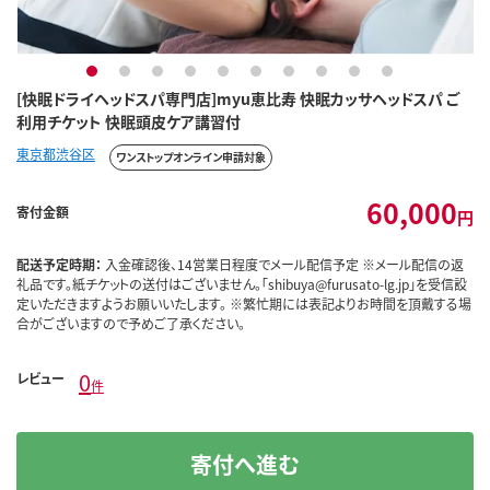
1
2
3
4
5
6
7
8
9
10
[快眠ドライヘッドスパ専門店]myu恵比寿 快眠カッサヘッドスパ ご
利用チケット 快眠頭皮ケア講習付
東京都渋谷区
ワンストップオンライン申請対象
60,000
寄付金額
円
配送予定時期：
入金確認後、14営業日程度でメール配信予定 ※メール配信の返
礼品です。紙チケットの送付はございません。「shibuya@furusato-lg.jp」を受信設
定いただきますようお願いいたします。 ※繁忙期には表記よりお時間を頂戴する場
合がございますので予めご了承ください。
0
レビュー
件
寄付へ進む