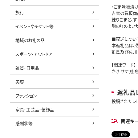
・ごま味噌漬
旅行
吉雪の看板商
練りごまと、
脂のりのよい
イベントやチケット等
■配送につい
地域のお礼の品
本返礼品は、
離島及び佐川
スポーツ・アウトドア
【関連ワード】
雑貨・日用品
さけ サケ 鮭 
美容
返礼品
ファッション
投稿されたレ
家具・工芸品・装飾品
関連キ
感謝状等
小千谷市