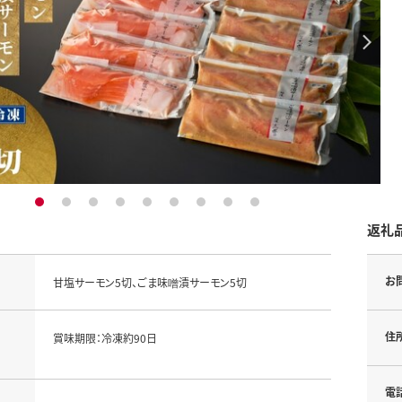
1
2
3
4
5
6
7
8
9
返礼
お
甘塩サーモン5切、ごま味噌漬サーモン5切
住
賞味期限：冷凍約90日
電