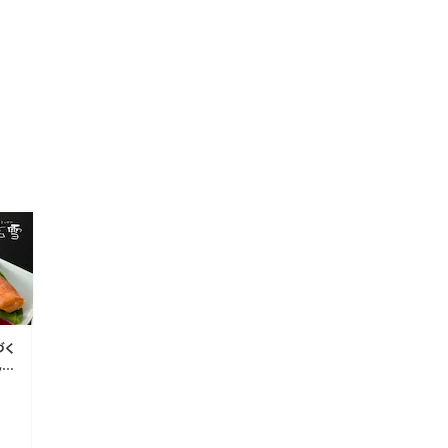
づく
ット
ギ
5-