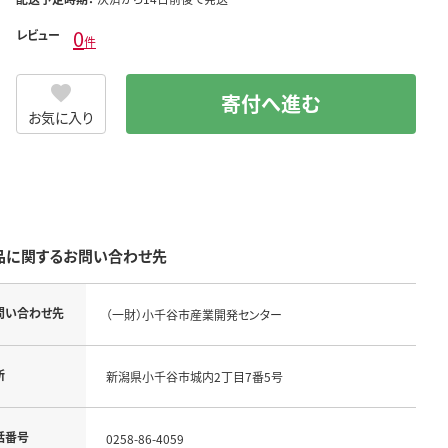
0
レビュー
件
寄付へ進む
お気に入り
品に関するお問い合わせ先
問い合わせ先
（一財）小千谷市産業開発センター
所
新潟県小千谷市城内2丁目7番5号
話番号
0258-86-4059