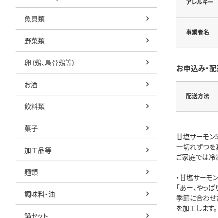
アレルギー
魚貝類
事業者名
野菜類
卵（鶏、烏骨鶏等）
お申込み・配
お酒
配送方法
飲料類
菓子
甘塩サーモン
一切れずつを
加工品等
ご家庭では冷
麺類
・甘塩サーモ
「あー、やっ
調味料・油
季節に合わせ
を加工します。
鍋セット