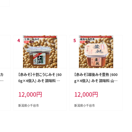
ヒカ
【赤みそ】十割こうじみそ (60
【赤みそ】越後みそ豊熟 (600
3回
0g×4個入) みそ 調味料 山
g×4個入) みそ 調味料 山崎
-K
崎醸造 【0002-0228-01】
醸造 【0002-0229-01】
12,000
円
12,000
円
新潟県小千谷市
新潟県小千谷市