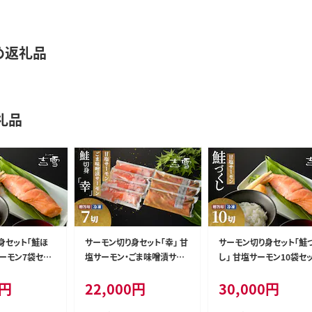
め返礼品
礼品
身セット「鮭ほ
サーモン切り身セット「幸」 甘
サーモン切り身セット「鮭
塩サーモン・ごま味噌漬サー
し」 甘塩サーモン10袋セ
空パック 冷凍
モン 計7袋セット 個包装・真
個包装・真空パック 冷凍 
円
22,000
円
30,000
円
 【0002-005
空パック 冷凍 ギフト対応 吉
フト対応 吉雪 【0002-006
雪 【0002-0053-01】
01】