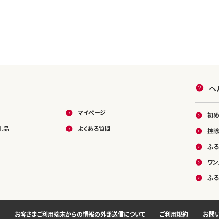
白米 おこめ コメ
がた 新潟県 小
02-KY14DB00】
ヘ
マイページ
初め
礼品
よくある質問
控除
ふる
ワン
ふる
お客さまご利用端末からの情報の外部送信について
ご利用規約
お問