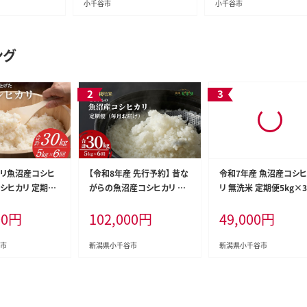
小千谷市
小千谷市
ング
令和7年産 魚沼産コシ
カリ魚沼産コシヒ
【令和8年産 先行予約】 昔な
リ 無洗米 定期便5kg×
コシヒカリ 定期便
がらの魚沼産コシヒカリ 精
（毎月お届け）米太【0020
kg×6回) 毎月お
米30kg(5kg×毎月全6回)
49,000
円
00
円
102,000
円
T02DB00】
年産 先行予約 精
農園ビギン 【0002-BN12DB
社 | 魚沼産こし
00-02】
こしひかり 新潟
新潟県小千谷市
市
新潟県小千谷市
カリ 新潟産コシ
潟県産こしひかり
 新潟産こしひかり
かり 新潟コシヒ