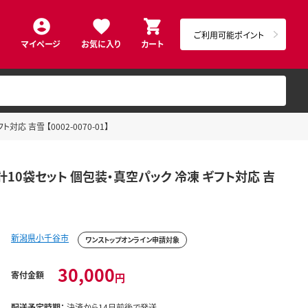
ご利用可能ポイント
マイページ
お気に入り
カート
 吉雪 【0002-0070-01】
10袋セット 個包装・真空パック 冷凍 ギフト対応 吉
新潟県小千谷市
ワンストップオンライン申請対象
30,000
寄付金額
円
配送予定時期：
決済から14日前後で発送