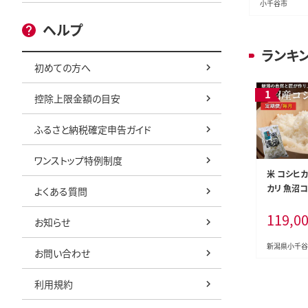
小千谷市
ヘルプ
ランキ
初めての方へ
控除上限金額の目安
ふるさと納税確定申告ガイド
ワンストップ特例制度
米 コシヒ
カリ 魚沼
よくある質問
計30kg(5
119,0
届け 令和8
お知らせ
米 共栄農工
ひかり 魚沼
新潟県小千谷
お問い合わせ
県産コシヒ
ヒカリ 新
利用規約
こしひかり
新潟こしひ