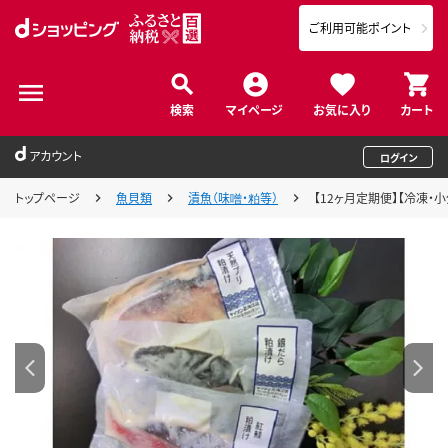
ご利用可能ポイント
検索
マイページ
お気に入り
カート
アカウント
ログイン
トップページ
魚貝類
漬魚（味噌・粕等）
【12ヶ月定期便】【冷凍・