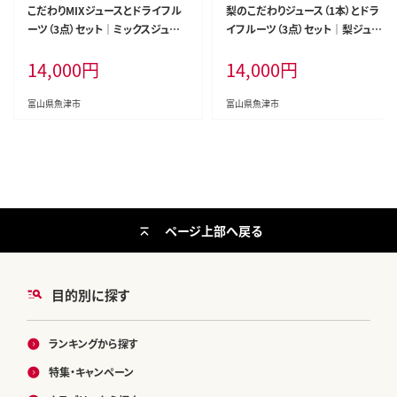
こだわりMIXジュースとドライフル
梨のこだわりジュース（1本）とドラ
ーツ（3点）セット｜ミックスジュー
イフルーツ（3点）セット｜梨ジュー
ス 梨 りんご ストレート 100% 魚津
ス ストレート 100% 魚津 富山 ※
14,000
円
14,000
円
富山 ※北海道・沖縄・離島への配
北海道・沖縄・離島への配送不可
送不可
富山県魚津市
富山県魚津市
ページ上部へ戻る
目的別に探す
ランキングから探す
特集・キャンペーン