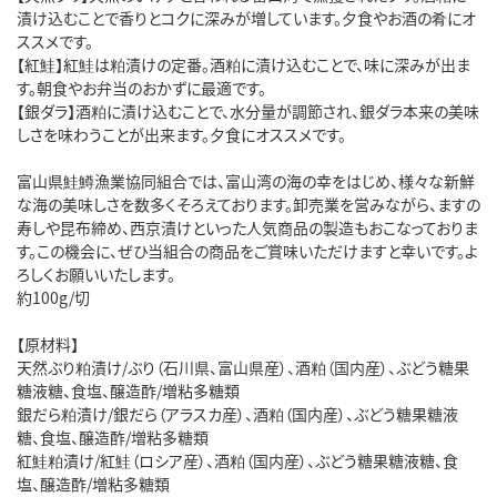
漬け込むことで香りとコクに深みが増しています。夕食やお酒の肴にオ
ススメです。
【紅鮭】紅鮭は粕漬けの定番。酒粕に漬け込むことで、味に深みが出ま
す。朝食やお弁当のおかずに最適です。
【銀ダラ】酒粕に漬け込むことで、水分量が調節され、銀ダラ本来の美味
しさを味わうことが出来ます。夕食にオススメです。
富山県鮭鱒漁業協同組合では、富山湾の海の幸をはじめ、様々な新鮮
な海の美味しさを数多くそろえております。卸売業を営みながら、ますの
寿しや昆布締め、西京漬けといった人気商品の製造もおこなっておりま
す。この機会に、ぜひ当組合の商品をご賞味いただけますと幸いです。よ
ろしくお願いいたします。
約100g/切
【原材料】
天然ぶり粕漬け/ぶり（石川県、富山県産）、酒粕（国内産）、ぶどう糖果
糖液糖、食塩、醸造酢/増粘多糖類
銀だら粕漬け/銀だら（アラスカ産）、酒粕（国内産）、ぶどう糖果糖液
糖、食塩、醸造酢/増粘多糖類
紅鮭粕漬け/紅鮭（ロシア産）、酒粕（国内産）、ぶどう糖果糖液糖、食
塩、醸造酢/増粘多糖類