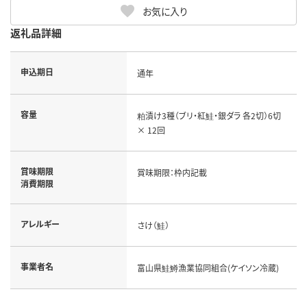
お気に入り
返礼品詳細
申込期日
通年
容量
粕漬け3種（ブリ・紅鮭・銀ダラ 各2切）6切
× 12回
賞味期限
賞味期限：枠内記載
消費期限
アレルギー
さけ（鮭）
事業者名
富山県鮭鱒漁業協同組合(ケイソン冷蔵)