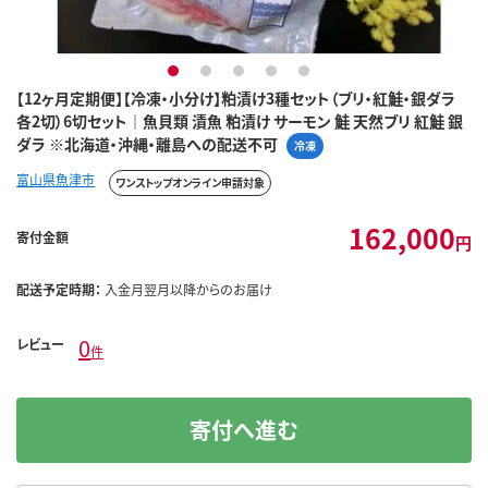
1
2
3
4
5
【12ヶ月定期便】【冷凍・小分け】粕漬け3種セット（ブリ・紅鮭・銀ダラ
各2切）6切セット｜魚貝類 漬魚 粕漬け サーモン 鮭 天然ブリ 紅鮭 銀
ダラ ※北海道・沖縄・離島への配送不可
冷凍
富山県魚津市
ワンストップオンライン申請対象
162,000
寄付金額
円
配送予定時期：
入金月翌月以降からのお届け
0
レビュー
件
寄付へ進む