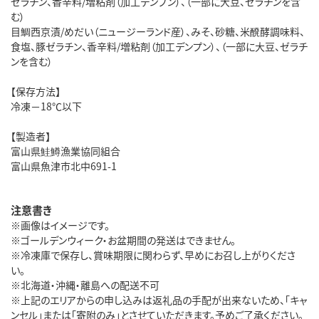
ゼラチン、香辛料/増粘剤（加工デンプン）、（一部に大豆、ゼラチンを含
む）
目鯛西京漬/めだい（ニュージーランド産）、みそ、砂糖、米醗酵調味料、
食塩、豚ゼラチン、香辛料/増粘剤（加工デンプン）、（一部に大豆、ゼラチ
ンを含む）
【保存方法】
冷凍－18℃以下
【製造者】
富山県鮭鱒漁業協同組合
富山県魚津市北中691-1
注意書き
※画像はイメージです。
※ゴールデンウィーク・お盆期間の発送はできません。
※冷凍庫で保存し、賞味期限に関わらず、早めにお召し上がりくださ
い。
※北海道・沖縄・離島への配送不可
※上記のエリアからの申し込みは返礼品の手配が出来ないため、「キャ
ンセル」または「寄附のみ」とさせていただきます。予めご了承ください。