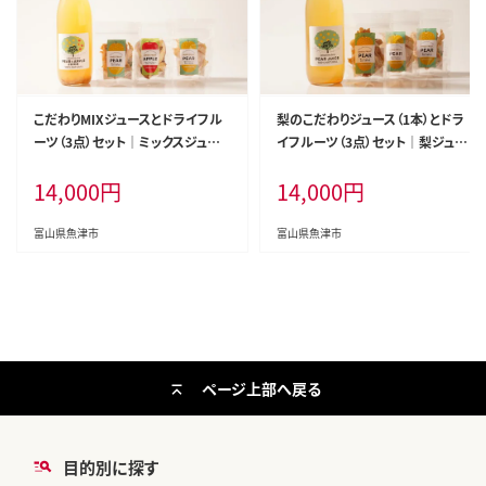
こだわりMIXジュースとドライフル
梨のこだわりジュース（1本）とドラ
ーツ（3点）セット｜ミックスジュー
イフルーツ（3点）セット｜梨ジュー
ス 梨 りんご ストレート 100% 魚津
ス ストレート 100% 魚津 富山 ※
14,000
円
14,000
円
富山 ※北海道・沖縄・離島への配
北海道・沖縄・離島への配送不可
送不可
富山県魚津市
富山県魚津市
ページ上部へ戻る
目的別に探す