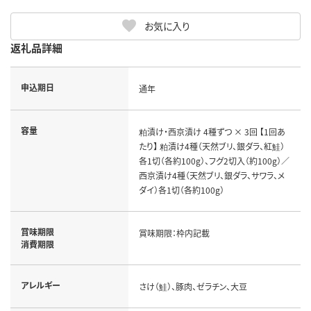
お気に入り
返礼品詳細
申込期日
通年
容量
粕漬け・西京漬け 4種ずつ × 3回 【1回あ
たり】 粕漬け4種（天然ブリ、銀ダラ、紅鮭）
各1切（各約100g）、フグ2切入（約100g）／
西京漬け4種（天然ブリ、銀ダラ、サワラ、メ
ダイ）各1切（各約100g）
賞味期限
賞味期限：枠内記載
消費期限
アレルギー
さけ（鮭）、豚肉、ゼラチン、大豆