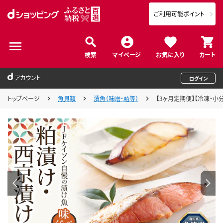
ご利用可能ポイント
検索
マイページ
お気に入り
カート
アカウント
ログイン
トップページ
魚貝類
漬魚（味噌・粕等）
【3ヶ月定期便】【冷凍・小分