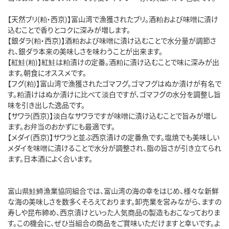
【天然ブリ(粕・西京)】富山湾で漁獲されたブリ。酒粕および味噌に漬け
込むことで香りとコクに深みが増します。
【銀ダラ(粕・西京)】酒粕および味噌に漬け込むことで水分量が調節さ
れ、銀ダラ本来の美味しさを味わうことが出来ます。
【紅鮭(粕)】紅鮭は粕漬けの定番。酒粕に漬け込むことで味に深みが出
ます。朝食にオススメです。
【フグ(粕)】富山湾で漁獲されたゴマフグ。ゴマフグはぬか漬けが有名で
す。粕漬けはぬか漬けに比べて淡白ですが、ゴマフグの水分を調整し旨
味を引き出した逸品です。
【サワラ(西京)】淡白なサワラですが味噌に漬け込むことで旨みが増し
ます。お弁当のおかずにも最適です。
【メダイ(西京)】サワラと並ぶ西京漬けの定番魚です。塩焼でも美味しい
メダイを味噌に漬けることで水分が調整され、脂の旨さが引き立てられ
ます。日本酒によく合います。
富山県鮭鱒漁業協同組合では、富山湾の海の幸をはじめ、様々な新鮮
な海の美味しさを数多くそろえております。卸売業を営みながら、ますの
寿しや昆布締め、西京漬けといった人気商品の製造もおこなっておりま
す。この機会に、ぜひ当組合の商品をご賞味いただけますと幸いです。よ