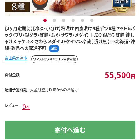
1
2
3
4
5
6
【3ヶ月定期便】【冷凍・小分け】粕漬け 西京漬け 4種ずつ 8種セット 8パ
ック（ブリ・銀ダラ・紅鮭・ふぐ・サワラ・メダイ）｜ぶり 銀だら 紅鮭 鮭 し
ゃけ シャケ ふぐ さわら メダイ JFケイソン冷蔵【 漬け魚 】 ※北海道・沖
縄・離島への配送不可
冷凍
富山県魚津市
ワンストップオンライン申請対象
55,500
寄付金額
円
配送予定時期：
入金月翌月以降からのお届け
0
レビュー
件
寄付へ進む