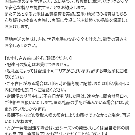
国際基準の衛生管理システムに基づき、お客様に満足いただける安全
で安心な製品を提供することをお約束します。

また商品となるお米は品質検査を実施。玄米・精米での検査はもちろ
ん炊飯後の検査も実施し、実際に食卓に並ぶ状態での品質を保証して
お届けします。

産地直送の美味しさも、世界水準の安心安全も叶えた、能登の恵みを
お楽しみください。

【お申し込み前に必ずご確認ください】

・配達日の指定はお受けできません。

・返礼品によっては配送不可エリアがございます。必ずお申込前にご確
認ください。

・ご不在日がある場合は、申込時の備考欄に記載、または申込後3日以
内に問合せ窓口へご連絡ください。

・定期便の期間中にご不在日が判明した際は、速やかに問合せ窓口へ
ご連絡をお願いいたします。※返礼品の手配が進んでいる場合には、変
更対応いたしかねます。

・長期不在などお受取人様の都合によりお届けできなかった場合、再送
いたしかねます。

・万が一発送困難な場合は、翌シーズンの発送、もしくは当自治体の別
のお品（同一金額以下）をお選びいただくことがございます。
