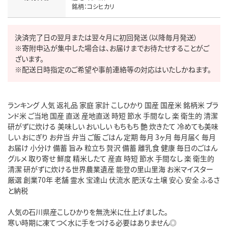
銘柄：コシヒカリ
決済完了日の翌月または翌々月に初回発送（以降毎月発送）

※寄附申込が集中した場合は、お届けまでお待たせすることがご
ざいます。

※配送日時指定のご希望や事前連絡等の対応はいたしかねます。
ランキング 人気 返礼品 家庭 家計 こしひかり 国産 国産米 銘柄米 ブラ
ンド米 ご当地 国産 直送 産地直送 時短 節水 手間なし 楽 衛生的 清潔 
研がずに炊ける 美味しい おいしい もちもち 艶 炊きたて 冷めても美味
しい おにぎり お弁当 弁当 ご飯 ごはん 定期 毎月 3ヶ月 毎月届く 毎月
お届け 小分け 備蓄 旨み 粒立ち 贅沢 備蓄 離乳食 健康 毎日のごはん 
グルメ 取り寄せ 鮮度 精米したて 産直 時短 節水 手間なし 楽 衛生的 
清潔 研がずに炊ける世界農業遺産 能登の里山里海 お米マイスター 
厳選 創業70年 老舗 霊水 宝達山 伏流水 肥沃な土壌 安心 安全 ふるさ
と納税

人気の石川県産こしひかりを無洗米に仕上げました。

寒い時期に凍てつく水に手をつける必要はありません◎
