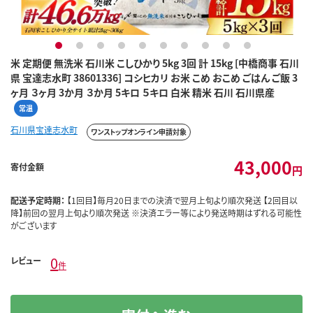
1
2
3
4
5
6
7
8
9
10
米 定期便 無洗米 石川米 こしひかり 5kg 3回 計 15kg [中橋商事 石川
県 宝達志水町 38601336] コシヒカリ お米 こめ おこめ ごはん ご飯 3
ヶ月 ３ヶ月 3か月 ３か月 5キロ ５キロ 白米 精米 石川 石川県産
常温
石川県宝達志水町
ワンストップオンライン申請対象
43,000
寄付金額
円
配送予定時期：
【1回目】毎月20日までの決済で翌月上旬より順次発送 【2回目以
降】前回の翌月上旬より順次発送 ※決済エラー等により発送時期はずれる可能性
がございます
0
レビュー
件