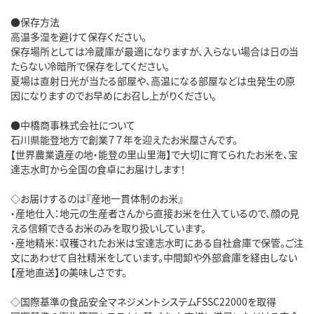
●保存方法

高温多湿を避けて保存ください。

保存場所としては冷蔵庫が最適になりますが、入らない場合は日の当
たらない冷暗所で保存をしてください。

夏場は直射日光が当たる部屋や、高温になる部屋などは虫発生の原
因になりますのでお早めにお召し上がりください。

●中橋商事株式会社について

石川県能登地方で創業７７年を迎えたお米屋さんです。

【世界農業遺産の地・能登の里山里海】で大切に育てられたお米を、宝
達志水町から全国の食卓にお届けします！

◇お届けするのは『産地一貫体制のお米』

・産地仕入：地元の生産者さんから直接お米を仕入ているので、顔の見
える信頼できるお米のみを取り扱いしています。

・産地精米：収穫されたお米は宝達志水町にある自社倉庫で保管。ご注
文にあわせて自社精米をしています。中間卸や外部倉庫を経由しない
【産地直送】の美味しさです。

◇国際基準の食品安全マネジメントシステムFSSC22000を取得
