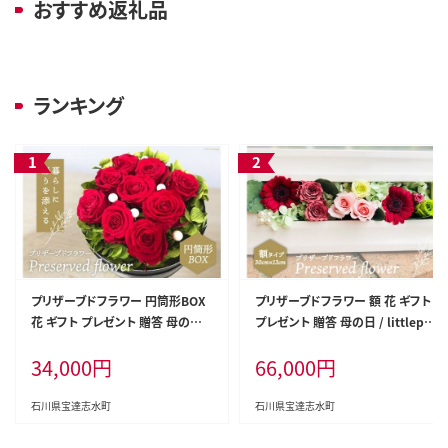
おすすめ返礼品
ランキング
プリザーブドフラワー 円筒形BOX
プリザーブドフラワー 額 花 ギフト
花 ギフト プレゼント 贈答 母の日 /
プレゼント 贈答 母の日 / littlepri
littleprincess 吉井圭香 / 石川県
ncess 吉井圭香 / 石川県 宝達志水
34,000
円
66,000
円
宝達志水町
町 [38600026]
石川県宝達志水町
石川県宝達志水町