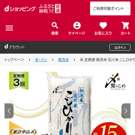
ご利用可能ポイント
検索
マイページ
お気に入り
カート
アカウント
ログイン
トップページ
米・パン
無洗米
米 定期便 無洗米 石川米 こしひかり 5