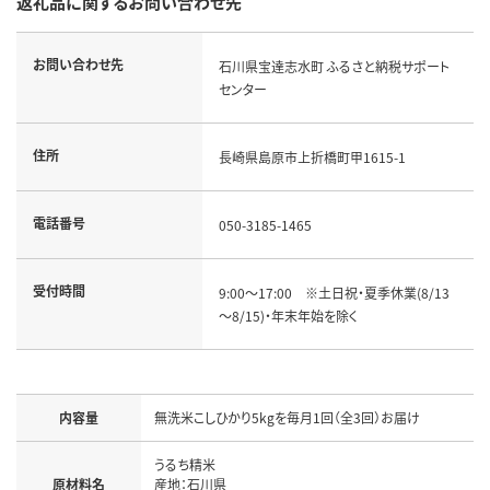
返礼品に関するお問い合わせ先
お問い合わせ先
石川県宝達志水町 ふるさと納税サポート
センター
住所
長崎県島原市上折橋町甲1615-1
電話番号
050-3185-1465
受付時間
9:00～17:00　※土日祝・夏季休業(8/13
～8/15)・年末年始を除く
内容量
無洗米こしひかり5kgを毎月1回（全3回）お届け
うるち精米

原材料名
産地：石川県
