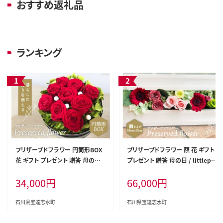
おすすめ返礼品
ランキング
プリザーブドフラワー 円筒形BOX
プリザーブドフラワー 額 花 ギフト
花 ギフト プレゼント 贈答 母の日 /
プレゼント 贈答 母の日 / littlepri
littleprincess 吉井圭香 / 石川県
ncess 吉井圭香 / 石川県 宝達志水
34,000
円
66,000
円
宝達志水町
町 [38600026]
石川県宝達志水町
石川県宝達志水町