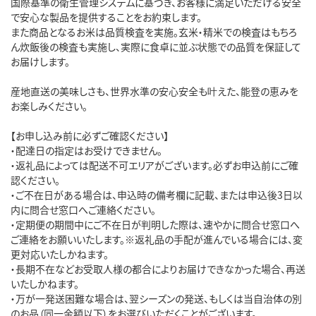
国際基準の衛生管理システムに基づき、お客様に満足いただける安全
で安心な製品を提供することをお約束します。

また商品となるお米は品質検査を実施。玄米・精米での検査はもちろ
ん炊飯後の検査も実施し、実際に食卓に並ぶ状態での品質を保証して
お届けします。

産地直送の美味しさも、世界水準の安心安全も叶えた、能登の恵みを
お楽しみください。

【お申し込み前に必ずご確認ください】

・配達日の指定はお受けできません。

・返礼品によっては配送不可エリアがございます。必ずお申込前にご確
認ください。

・ご不在日がある場合は、申込時の備考欄に記載、または申込後3日以
内に問合せ窓口へご連絡ください。

・定期便の期間中にご不在日が判明した際は、速やかに問合せ窓口へ
ご連絡をお願いいたします。※返礼品の手配が進んでいる場合には、変
更対応いたしかねます。

・長期不在などお受取人様の都合によりお届けできなかった場合、再送
いたしかねます。

・万が一発送困難な場合は、翌シーズンの発送、もしくは当自治体の別
のお品（同一金額以下）をお選びいただくことがございます。
