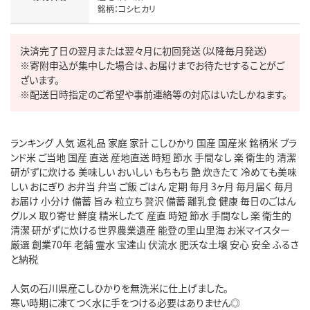
銘柄：コシヒカリ
決済完了日の翌月または翌々月に初回発送（以降毎月発送）

※寄附申込が集中した場合は、お届けまでお待たせすることがご
ざいます。

※配送日時指定のご希望や事前連絡等の対応はいたしかねます。
ランキング 人気 返礼品 家庭 家計 こしひかり 国産 国産米 銘柄米 ブラ
ンド米 ご当地 国産 直送 産地直送 時短 節水 手間なし 楽 衛生的 清潔 
研がずに炊ける 美味しい おいしい もちもち 艶 炊きたて 冷めても美味
しい おにぎり お弁当 弁当 ご飯 ごはん 定期 毎月 3ヶ月 毎月届く 毎月
お届け 小分け 備蓄 旨み 粒立ち 贅沢 備蓄 離乳食 健康 毎日のごはん 
グルメ 取り寄せ 鮮度 精米したて 産直 時短 節水 手間なし 楽 衛生的 
清潔 研がずに炊ける世界農業遺産 能登の里山里海 お米マイスター 
厳選 創業70年 老舗 霊水 宝達山 伏流水 肥沃な土壌 安心 安全 ふるさ
と納税

人気の石川県産こしひかりを無洗米に仕上げました。

寒い時期に凍てつく水に手をつける必要はありません◎
