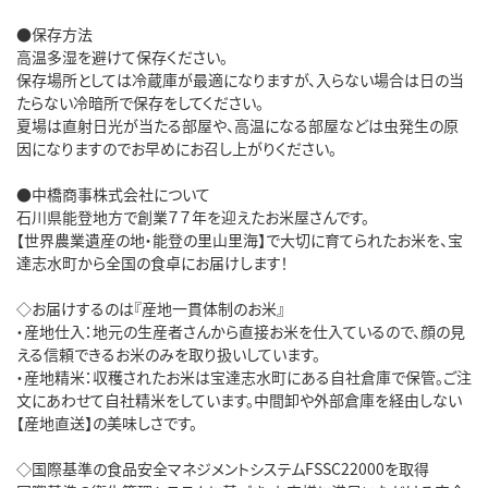
●保存方法

高温多湿を避けて保存ください。

保存場所としては冷蔵庫が最適になりますが、入らない場合は日の当
たらない冷暗所で保存をしてください。

夏場は直射日光が当たる部屋や、高温になる部屋などは虫発生の原
因になりますのでお早めにお召し上がりください。

●中橋商事株式会社について

石川県能登地方で創業７７年を迎えたお米屋さんです。

【世界農業遺産の地・能登の里山里海】で大切に育てられたお米を、宝
達志水町から全国の食卓にお届けします！

◇お届けするのは『産地一貫体制のお米』

・産地仕入：地元の生産者さんから直接お米を仕入ているので、顔の見
える信頼できるお米のみを取り扱いしています。

・産地精米：収穫されたお米は宝達志水町にある自社倉庫で保管。ご注
文にあわせて自社精米をしています。中間卸や外部倉庫を経由しない
【産地直送】の美味しさです。

◇国際基準の食品安全マネジメントシステムFSSC22000を取得
