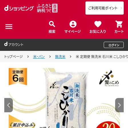
ご利用可能ポイント
検索
マイページ
お気に入り
カート
アカウント
ログイン
トップページ
米・パン
無洗米
米 定期便 無洗米 石川米 こしひかり 5