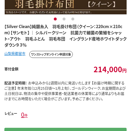
1
2
3
【Silver Clean】純銀糸入 羽毛掛け布団（クイーン：220cm×210c
m）【サンモト】 ｜ シルバークリーン 抗菌力で細菌の繁殖をシャッ
ト・アウト 羽毛ふとん 羽毛布団 イングランド産地ホワイトダック
ダウン９３％
山梨県都留市
ワンストップオンライン申請対象
214,000
寄付金額
円
配送予定時期：
お申込みから2週間以内に発送いたします 【お届け時期に関する
ご注意】 年末年始（12月25日頃～1月上旬）、ゴールデンウィーク、お盆期間および
土日祝日は、物流の集中や提供事業者・配送業者の休業等により通常よりもお届
けまでにお時間をいただく場合がございます。予めご了承ください。
0
レビュー
件