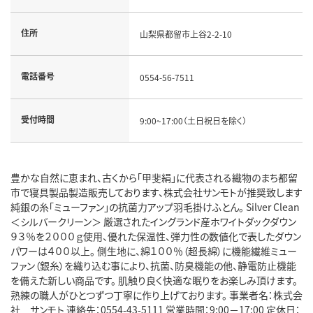
住所
山梨県都留市上谷2-2-10
電話番号
0554-56-7511
受付時間
9:00~17:00（土日祝日を除く）
豊かな自然に恵まれ、古くから「甲斐絹」に代表される織物のまち都留
市で寝具製品製造販売しております、株式会社サンモトが推奨致します
純銀の糸「ミューファン」の抗菌力アップ羽毛掛けふとん。 Silver Clean
＜シルバークリーン＞ 厳選されたイングランド産ホワイトダックダウン
９３％を２０００ｇ使用、優れた保温性、弾力性の数値化で表したダウン
パワーは４００以上。 側生地に、綿１００％（超長綿）に機能繊維ミュー
ファン（銀糸）を織り込む事により、抗菌、防臭機能の他、静電防止機能
を備えた新しい商品です。 肌触り良く快適な眠りをお楽しみ頂けます。
熟練の職人がひとつずつ丁寧に作り上げております。 事業者名：株式会
社 サンモト 連絡先：0554-43-5111 営業時間：9:00－17:00 定休日：