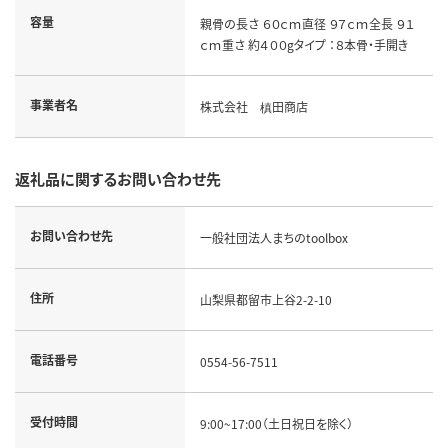
容量
親骨の長さ ６０ｃｍ直径 ９７ｃｍ全長 ９１
ｃｍ重さ 約４００gタイプ ：８本骨・手開き
事業者名
株式会社 槙田商店
返礼品に関するお問い合わせ先
お問い合わせ先
一般社団法人まちのtoolbox
住所
山梨県都留市上谷2-2-10
電話番号
0554-56-7511
受付時間
9:00~17:00（土日祝日を除く）