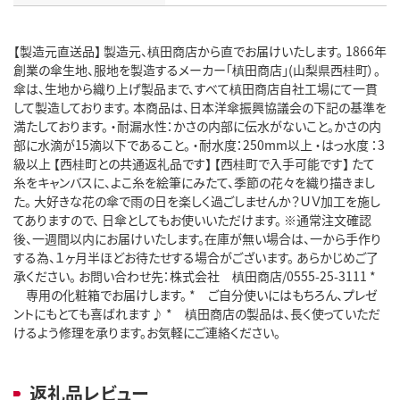
【製造元直送品】 製造元、槙田商店から直でお届けいたします。 1866年
創業の傘生地、服地を製造するメーカー「槙田商店」(山梨県西桂町）。
傘は、生地から織り上げ製品まで、すべて槙田商店自社工場にて一貫
して製造しております。 本商品は、日本洋傘振興協議会の下記の基準を
満たしております。 ・耐漏水性：かさの内部に伝水がないこと。かさの内
部に水滴が15滴以下であること。 ・耐水度：250mm以上 ・はっ水度 ：3
級以上 【西桂町との共通返礼品です】 【西桂町で入手可能です】 たて
糸をキャンバスに、よこ糸を絵筆にみたて、季節の花々を織り描きまし
た。 大好きな花の傘で雨の日を楽しく過ごしませんか？ＵＶ加工を施し
てありますので、 日傘としてもお使いいただけます。 ※通常注文確認
後、一週間以内にお届けいたします。在庫が無い場合は、一から手作り
する為、１ヶ月半ほどお待たせする場合がございます。 あらかじめご了
承ください。 お問い合わせ先：株式会社 槙田商店/0555-25-3111 *
専用の化粧箱でお届けします。 * ご自分使いにはもちろん、プレゼ
ントにもとても喜ばれます♪ * 槙田商店の製品は、長く使っていただ
けるよう修理を承ります。お気軽にご連絡ください。
返礼品レビュー