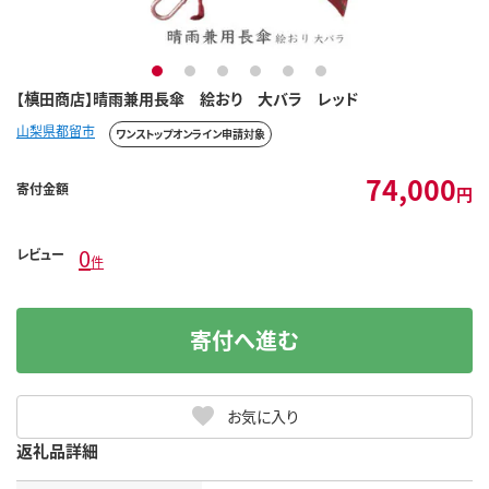
1
2
3
4
5
6
【槙田商店】晴雨兼用長傘 絵おり 大バラ レッド
山梨県都留市
ワンストップオンライン申請対象
74,000
寄付金額
円
0
レビュー
件
寄付へ進む
お気に入り
返礼品詳細