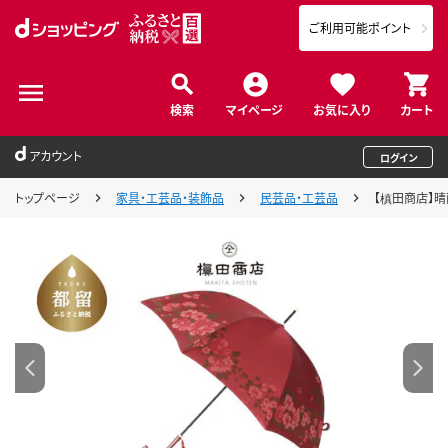
ご利用可能ポイント
検索
マイページ
お気に入り
カート
アカウント
ログイン
トップページ
家具・工芸品・装飾品
民芸品・工芸品
【槙田商店】