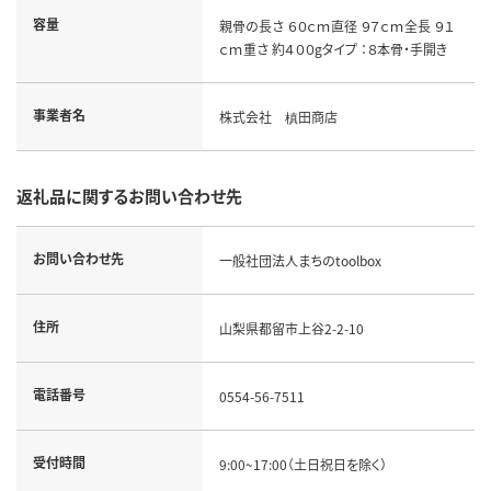
容量
親骨の長さ ６０ｃｍ直径 ９７ｃｍ全長 ９１
ｃｍ重さ 約４００gタイプ ：８本骨・手開き
事業者名
株式会社 槙田商店
返礼品に関するお問い合わせ先
お問い合わせ先
一般社団法人まちのtoolbox
住所
山梨県都留市上谷2-2-10
電話番号
0554-56-7511
受付時間
9:00~17:00（土日祝日を除く）