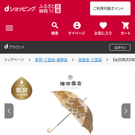
ご利用可能ポイント
検索
マイページ
お気に入り
カート
アカウント
ログイン
トップページ
家具・工芸品・装飾品
民芸品・工芸品
【槙田商店】