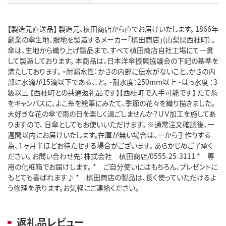
【製造元直送品】 製造元、槙田商店から直でお届けいたします。 1866年
創業の傘生地、服地を製造するメーカー「槙田商店」(山梨県西桂町）。
傘は、生地から織り上げ製品まで、すべて槙田商店自社工場にて一貫
して製造しております。 本商品は、日本洋傘振興協議会の下記の基準を
満たしております。 ・耐漏水性：かさの内部に伝水がないこと。かさの内
部に水滴が15滴以下であること。 ・耐水度：250mm以上 ・はっ水度 ：3
級以上 【西桂町との共通返礼品です】【西桂町で入手可能です】 たて糸
をキャンバスに、よこ糸を絵筆にみたて、季節の花々を織り描きました。
大好きな花の傘で雨の日を楽しく過ごしませんか？ＵＶ加工を施してあ
りますので、 日傘としてもお使いいただけます。 ※通常注文確認後、一
週間以内にお届けいたします。在庫が無い場合は、一から手作りする
為、１ヶ月半ほどお待たせする場合がございます。 あらかじめご了承く
ださい。 お問い合わせ先：株式会社 槙田商店/0555-25-3111 * 専
用の化粧箱でお届けします。 * ご自分使いにはもちろん、プレゼントに
もとても喜ばれます♪ * 槙田商店の製品は、長く使っていただけるよ
う修理を承ります。お気軽にご連絡ください。
返礼品レビュー