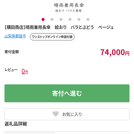
1
2
3
4
5
6
【槙田商店】晴雨兼用長傘 絵おり バラとぶどう ベージュ
山梨県都留市
ワンストップオンライン申請対象
74,000
寄付金額
円
0
レビュー
件
寄付へ進む
お気に入り
返礼品詳細