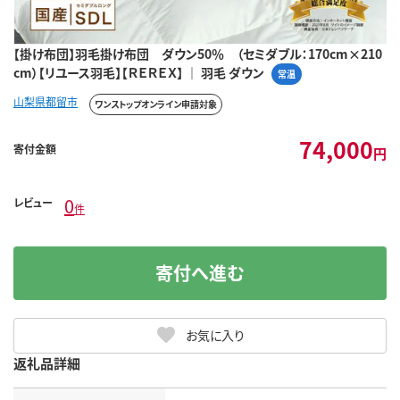
【掛け布団】羽毛掛け布団 ダウン50％ （セミダブル：170cm×210
cm）【リユース羽毛】【ＲＥＲＥＸ】 ｜ 羽毛 ダウン
常温
山梨県都留市
ワンストップオンライン申請対象
74,000
寄付金額
円
0
レビュー
件
寄付へ進む
お気に入り
返礼品詳細