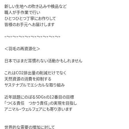
新しい生地への吹き込みや検品など
職人が手作業で行い
ひとつひとつ丁寧にお作りして
皆様のお手元へお届けします
・～・～・～・～・～・～・～・～・～・
＜羽毛の再資源化＞
日本ではまだ耳慣れない活動かもしれません
これはCO2排出量の削減だけでなく
天然資源の消費を抑制する
サステナブルでエシカルな取り組み
近年話題にのぼるSDGsの12番目の目標
「つくる責任 つかう責任」の実現を目指し
アニマル・ウェルフェアにも寄り添います
世界的な需要の増加に対して