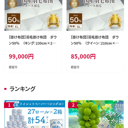
【掛け布団】羽毛掛け布団 ダウ
【掛け布団】羽毛掛け布団 ダウ
ン50％ （キング：230cm×210
ン50％ （クイーン：210cm×2
cm）【リユース羽毛】【ＲＥＲＥＸ】
10cm）【リユース羽毛】【ＲＥＲＥ
99,000
円
85,000
円
｜ 羽毛 ダウン
Ｘ】 ｜ 羽毛 ダウン
都留市
都留市
ランキング