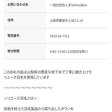
お問い合わせ先
一般社団法人まちのtoolbox
住所
山梨県都留市上谷2-2-10
電話番号
0554-56-7511
受付時間
9:00~17:00（土日祝日を除く）
このお礼の品は山梨県の豊富な地下水で丁寧に磨き上げた
リユース羽毛を使用しています
・～・～・～・～・～・～・～・～・～・
＜リユース羽毛とは＞
役割を終えた羽毛製品から取り出したダウンを