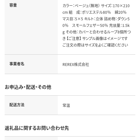
容量
カラー：ベージュ（無地） サイズ：170×210
cm 組 成：ポリエステル80％ 綿20％
マス目：5×5 キルト：立体 詰め物：ダウン5
0％ スモールフェザー50％ 充填量：1.5k
g その他：カバーと合わせるループ8個所つ
き 【ご注意】 サンプル画像はイメージです
ご注文の際はサイズをよくご確認ください
事業者名
REREX株式会社
お申込み・配送・その他
配送方法
常温
返礼品に関するお問い合わせ先