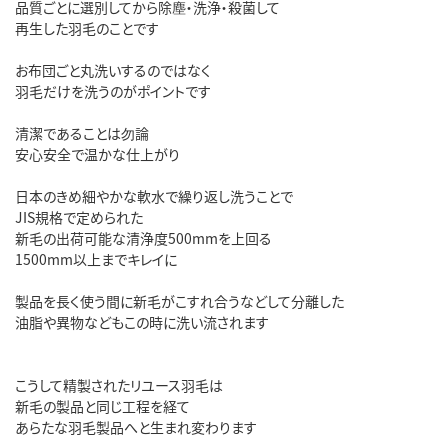
品質ごとに選別してから除塵・洗浄・殺菌して
再生した羽毛のことです
お布団ごと丸洗いするのではなく
羽毛だけを洗うのがポイントです
清潔であることは勿論
安心安全で温かな仕上がり
日本のきめ細やかな軟水で繰り返し洗うことで
JIS規格で定められた
新毛の出荷可能な清浄度500mmを上回る
1500mm以上までキレイに
製品を長く使う間に新毛がこすれ合うなどして分離した
油脂や異物などもこの時に洗い流されます
こうして精製されたリユース羽毛は
新毛の製品と同じ工程を経て
あらたな羽毛製品へと生まれ変わります