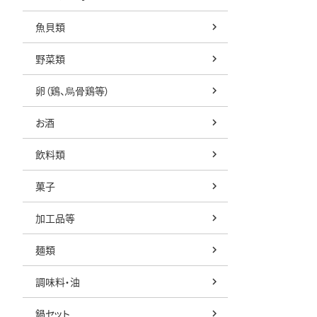
魚貝類
野菜類
卵（鶏、烏骨鶏等）
お酒
飲料類
菓子
加工品等
麺類
調味料・油
鍋セット