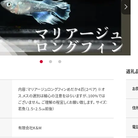
1
2
3
返礼
お
内容：マリアージュロングフィンめだか４匹(２ペア) ※オ
ス.メスの選別は細心の注意をはらいますが、100%では
ございません。 ご理解の程宜しくお願い致します。 サイズ：
住
若魚（1.５~2.５㎝前後）
電
有限会社K＆M