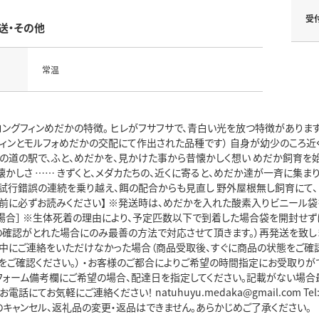
受
送・その他
常温
ングフィンめだかの特徴。 ヒレがフサフサで、青白い光を放つ特徴があります。
フィンとモルフォめだかの交配にて作出された品種です） 自身が幼少のころ近
りの道の駅で、ふと、めだかを、見かけた事から昔懐かしく想い めだか飼育を始
かしさ …… きずくと、メダカたちの、近くに寄ると、めだか達が一斉に集まり
試行錯誤の連続を乗り越え、餌の配合からも見直し 野外屋根無し飼育にて、
込み前に必ずお読みください】 ※発送時は、めだかを入れた酸素入りビニール
場合］ ※生体死着の理由により、予定匹数以下で到着した場合袋を開封せず
の確認がとれた場合にのみ最善の方法で対応させて頂きます。）再発送を致し
着日中にご連絡をいただけなかった場合（商品受取後、すぐに商品の状態をご確認
をご確認ください。） ・お客様のご都合によりご希望の時間指定にお受取りが
文フォーム備考欄にご希望の場合、配達日を指定してください。記載がない場合
電話にてお気軽にご連絡ください！ natuhuyu.medaka@gmail.com Tel
のキャンセル、返礼品の変更・返品はできません。あらかじめご了承ください。