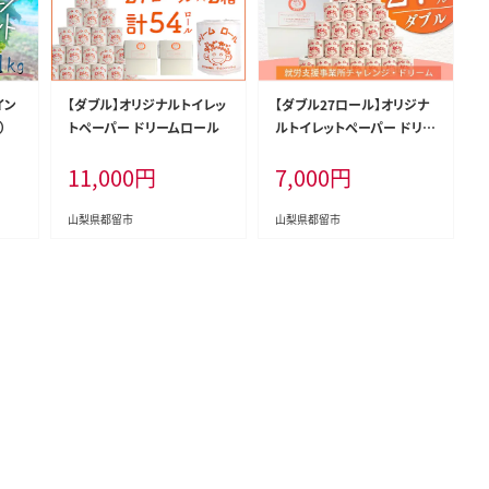
イン
【ダブル】オリジナルトイレッ
【ダブル27ロール】オリジナ
）
トペーパー ドリームロール
ルトイレットペーパー ドリー
ムロール
11,000
円
7,000
円
山梨県都留市
山梨県都留市