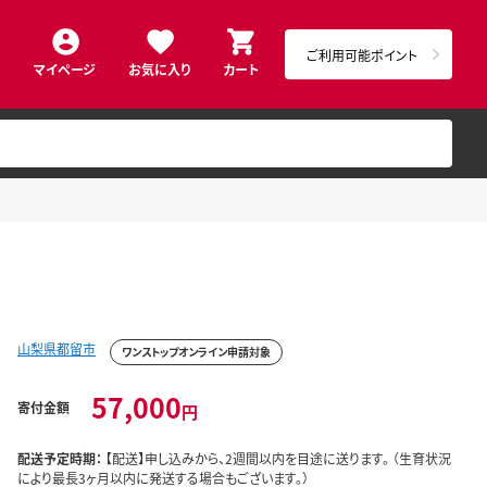
ご利用可能ポイント
マイページ
お気に入り
カート
山梨県都留市
ワンストップオンライン申請対象
57,000
寄付金額
円
配送予定時期：
【配送】申し込みから、2週間以内を目途に送ります。 （生育状況
により最長3ヶ月以内に発送する場合もございます。）