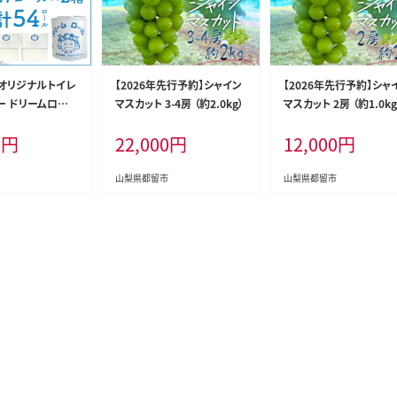
】オリジナルトイレ
【2026年先行予約】シャイン
【2026年先行予約】シャ
ー ドリームロー
マスカット 3-4房 （約2.0kg）
マスカット 2房 （約1.0kg
0
円
22,000
円
12,000
円
山梨県都留市
山梨県都留市