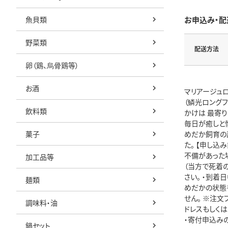
魚貝類
お申込み・配
野菜類
配送方法
卵（鶏、烏骨鶏等）
お酒
マリアージュロ
（鱗光ロング
飲料類
かけは 最寄
毎日が癒しと懐
菓子
めだか飼育の
た。 【申し
不備があった
加工品等
（当方で死着
さい。 ・到
麺類
めだかの状態
せん。 ※注
調味料・油
ドレスもしくはお
・寄付申込み
鍋セット