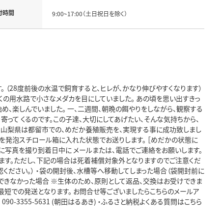
付時間
9:00~17:00（土日祝日を除く）
 （28度前後の水温で飼育すると、ヒレが、かなり伸びやすくなります）
くの用水路で小さなメダカを目にしていました。 あの頃を思い出すきっ
め、楽しんでいました。 一、二週間、朝晩の餌やりをしながら、観察する
寄って くるのです。この子達、大切にしてあげたい、そんな気持ちから、
 山梨県は都留市での、めだか養殖販売を、実現する事に成功致しまし
袋を発泡スチロール箱に入れた状態でお送りします。 ［めだかの状態に
に写真を撮り到着日中に メールまたは、電話でご連絡をお願いします。
ます。ただし、下記の場合は死着補償対象外となりますのでご注意くだ
ください。） ・袋の開封後、水槽等へ移動してしまった場合（袋開封前に
できなかった場合 ※生体のため、原則として返品、交換はお受けできま
最短での発送となります。 お問合せ等ございましたらこちらのメールア
: 090-3355-5631 (朝田はるあき) ・ふるさと納税よくある質問はこちら