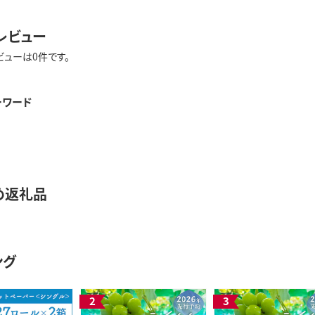
レビュー
ビューは0件です。
ーワード
め返礼品
ング