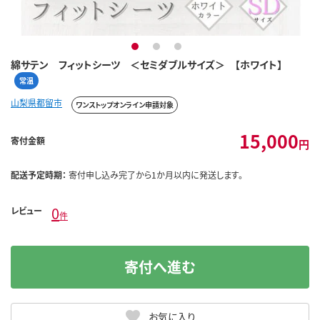
1
2
3
綿サテン フィットシーツ ＜セミダブルサイズ＞ 【ホワイト】
常温
山梨県都留市
ワンストップオンライン申請対象
15,000
寄付金額
円
配送予定時期：
寄付申し込み完了から1か月以内に発送します。
0
レビュー
件
寄付へ進む
お気に入り