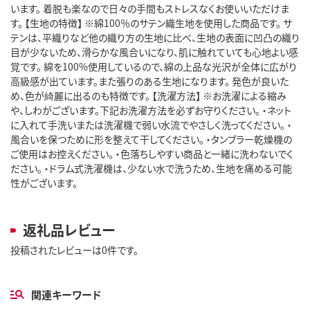
います。 着脱も楽なので日々の手間もストレスなくお使いいただけま
す。 【生地の特徴】 ※綿100％のサテン織生地を使用した商品です。 サ
テンは、平織りなど他の織り方の生地に比べ、生地の表面に凹凸の織り
目が少ないため、滑らかな風合いになり、肌に触れていても心地よい感
覚です。 綿を100%使用しているので、綿の上品な光沢が全体に広がり
高級感が出ています。また張りのある生地になります。 発色が良いた
め、色が綺麗に出るのも特徴です。 【洗濯方法】 ※お洗濯による縮み
や、しわがございます。下記お洗濯方法を必ずお守りください。 ・ネット
に入れて手洗いまたは洗濯機で弱い水流でやさしく洗ってください。 ・
風合いを保つために形を整えて干してください。 ・タンブラー乾燥機の
ご使用はお控えください。 ・色落ちしやすい商品と一緒に洗わないでく
ださい。 ・ドラム式洗濯機は、少ない水で洗うため、生地を痛める可能
性がございます。
返礼品レビュー
投稿されたレビューは0件です。
関連キーワード