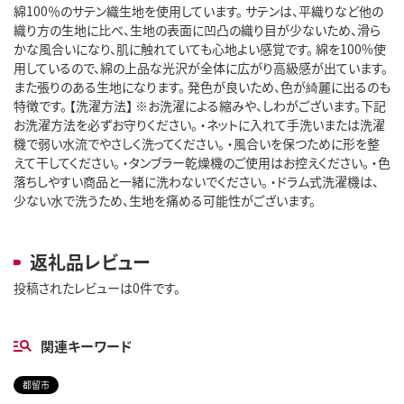
綿100％のサテン織生地を使用しています。 サテンは、平織りなど他の
織り方の生地に比べ、生地の表面に凹凸の織り目が少ないため、滑ら
かな風合いになり、肌に触れていても心地よい感覚です。 綿を100%使
用しているので、綿の上品な光沢が全体に広がり高級感が出ています。
また張りのある生地になります。 発色が良いため、色が綺麗に出るのも
特徴です。 【洗濯方法】 ※お洗濯による縮みや、しわがございます。下記
お洗濯方法を必ずお守りください。 ・ネットに入れて手洗いまたは洗濯
機で弱い水流でやさしく洗ってください。 ・風合いを保つために形を整
えて干してください。 ・タンブラー乾燥機のご使用はお控えください。 ・色
落ちしやすい商品と一緒に洗わないでください。 ・ドラム式洗濯機は、
少ない水で洗うため、生地を痛める可能性がございます。
返礼品レビュー
投稿されたレビューは0件です。
関連キーワード
都留市