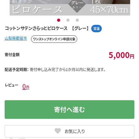
1
2
3
コットンサテンさらっとピロケース 【グレー】
常温
山梨県都留市
ワンストップオンライン申請対象
5,000
寄付金額
円
配送予定時期：
寄付申し込み完了から1か月以内に発送します。
0
レビュー
件
寄付へ進む
お気に入り