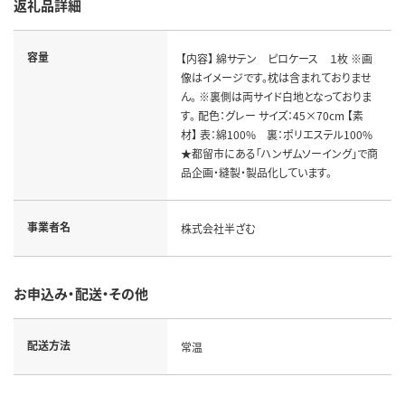
返礼品詳細
容量
【内容】 綿サテン ピロケース １枚 ※画
像はイメージです。枕は含まれておりませ
ん。 ※裏側は両サイド白地となっておりま
す。 配色：グレー サイズ：45×70cm 【素
材】 表：綿100% 裏：ポリエステル100%
★都留市にある「ハンザムソーイング」で商
品企画・縫製・製品化しています。
事業者名
株式会社半ざむ
お申込み・配送・その他
配送方法
常温